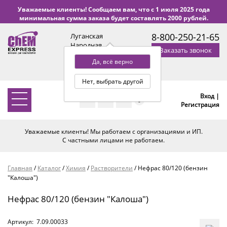
Уважаемые клиенты! Сообщаем вам, что с 1 июля 2025 года
минимальная сумма заказа будет составлять 2000 рублей.
8-800-250-21-65
Луганская
Народная
Заказать звонок
Республика
Да, всё верно
с 9:00 до 18:00 по Уфе
(+2 МСК)
Нет, выбрать другой
Вход |
0
Регистрация
Уважаемые клиенты! Мы работаем с организациями и ИП.
С частными лицами не работаем.
Главная
/
Каталог
/
Химия
/
Растворители
/
Нефрас 80/120 (бензин
"Калоша")
Нефрас 80/120 (бензин "Калоша")
Артикул:
7.09.00033