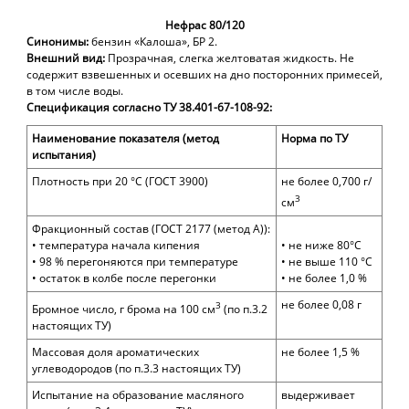
Нефрас 80/120
Синонимы:
бензин «Калоша», БР 2.
Внешний вид:
Прозрачная, слегка желтоватая жидкость. Не
содержит взвешенных и осевших на дно посторонних примесей,
в том числе воды.
Спецификация согласно ТУ 38.401-67-108-92:
Наименование показателя (метод
Норма по ТУ
испытания)
Плотность при 20 °С (ГОСТ 3900)
не более 0,700 г/
3
см
Фракционный состав (ГОСТ 2177 (метод А)):
• температура начала кипения
• не ниже 80°С
• 98 % перегоняются при температуре
• не выше 110 °С
• остаток в колбе после перегонки
• не более 1,0 %
не более 0,08 г
3
Бромное число, г брома на 100 см
(по п.3.2
настоящих ТУ)
Массовая доля ароматических
не более 1,5 %
углеводородов (по п.3.3 настоящих ТУ)
Испытание на образование масляного
выдерживает