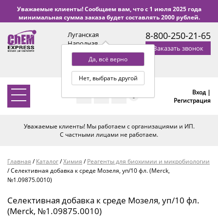
Уважаемые клиенты! Сообщаем вам, что с 1 июля 2025 года
минимальная сумма заказа будет составлять 2000 рублей.
8-800-250-21-65
Луганская
Народная
Заказать звонок
Республика
Да, всё верно
с 9:00 до 18:00 по Уфе
(+2 МСК)
Нет, выбрать другой
Вход |
0
Регистрация
Уважаемые клиенты! Мы работаем с организациями и ИП.
С частными лицами не работаем.
Главная
/
Каталог
/
Химия
/
Реагенты для биохимии и микробиологии
/
Селективная добавка к среде Мозеля, уп/10 фл. (Merck,
№1.09875.0010)
Селективная добавка к среде Мозеля, уп/10 фл.
(Merck, №1.09875.0010)