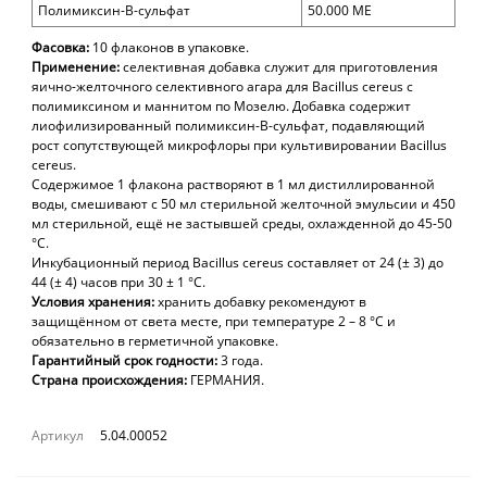
Полимиксин-В-сульфат
50.000 МЕ
Фасовка:
10 флаконов в упаковке.
Применение:
селективная добавка служит для приготовления
яично-желточного селективного агара для Bacillus cereus с
полимиксином и маннитом по Мозелю. Добавка содержит
лиофилизированный полимиксин-В-сульфат, подавляющий
рост сопутствующей микрофлоры при культивировании Bacillus
cereus.
Содержимое 1 флакона растворяют в 1 мл дистиллированной
воды, смешивают с 50 мл стерильной желточной эмульсии и 450
мл стерильной, ещё не застывшей среды, охлажденной до 45-50
°С.
Инкубационный период Bacillus cereus составляет от 24 (± 3) до
44 (± 4) часов при 30 ± 1 °C.
Условия хранения:
хранить добавку рекомендуют в
защищённом от света месте, при температуре 2 – 8 °C и
обязательно в герметичной упаковке.
Гарантийный срок годности:
3 года.
Страна происхождения:
ГЕРМАНИЯ.
Артикул
5.04.00052