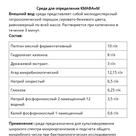
Среда для определения КМАФАнМ
Внешний вид:
среда представляет собой мелкодисперсный
гигроскопический порошок серовато-бежевого цвета,
равномерный по всей массе. Растворяется при кипячении в
течение 3 минут.
Состав:
Пептон мясной ферментативный
10 г/л
Гидролизат казеина.
8 г/л
Дрожжевой экстракт.
3 г/л
Агар микробиологический
12,15 г/л
Натрий хлористый
6,5 г/л
Глюкоза
6,25 г/л
Натрий фосфорнокислый 2-замещенный 12
3,5 г/л
водный
Калий фосфорнокислый 1-замещенный
0,6 г/л
Применение:
с
реда предназначена для культивирования
широкого спектра микроорганизмов и подсчета общего
микробного числа при бактериологических исследованиях