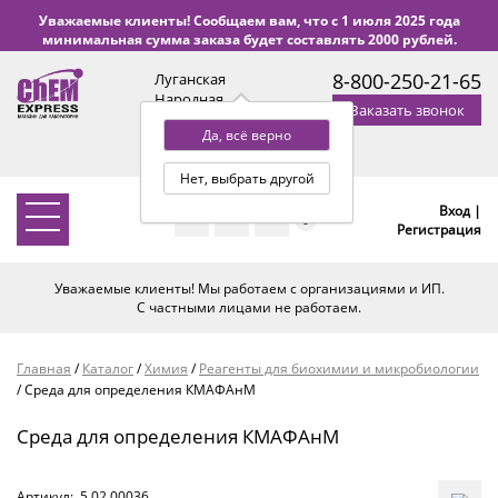
Уважаемые клиенты! Сообщаем вам, что с 1 июля 2025 года
минимальная сумма заказа будет составлять 2000 рублей.
8-800-250-21-65
Луганская
Народная
Заказать звонок
Республика
Да, всё верно
с 9:00 до 18:00 по Уфе
(+2 МСК)
Нет, выбрать другой
Вход |
0
Регистрация
Уважаемые клиенты! Мы работаем с организациями и ИП.
С частными лицами не работаем.
Главная
/
Каталог
/
Химия
/
Реагенты для биохимии и микробиологии
/
Среда для определения КМАФАнМ
Среда для определения КМАФАнМ
Артикул:
5.02.00036