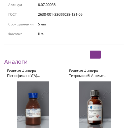
Артикул
8.07.00038
ГОСТ
2638-001-33699038-131-09
Срок хранения
5 лет
Фасовка
Шт.
Аналоги
Реактив Фишера
Реактив Фишера
Петрофишер-У(А)
Титромакс®-Анолит
анодный раствор, 500 мл
анодный раствор, 500 мл