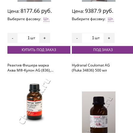
8177.66 руб.
9387.9 руб.
Цена:
Цена:
Выберите фасовку:
Шт.
Выберите фасовку:
Шт.
шт
шт
-
+
-
+
КУПИТЬ ПОД ЗАКАЗ
ПОД ЗАКАЗ
Реактив Фишера марка
Hydranal Coulomat AG
Аква М®-Кулон AG (836), 1
(Fluka 34836) 500 мл
л