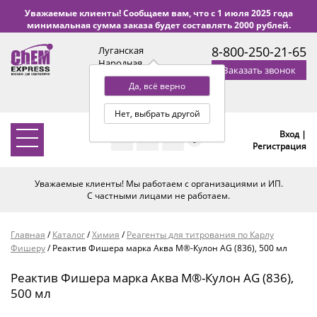
Уважаемые клиенты! Сообщаем вам, что с 1 июля 2025 года
минимальная сумма заказа будет составлять 2000 рублей.
8-800-250-21-65
Луганская
Народная
Заказать звонок
Республика
Да, всё верно
с 9:00 до 18:00 по Уфе
(+2 МСК)
Нет, выбрать другой
Вход |
0
Регистрация
Уважаемые клиенты! Мы работаем с организациями и ИП.
С частными лицами не работаем.
Главная
/
Каталог
/
Химия
/
Реагенты для титрования по Карлу
Фишеру
/
Реактив Фишера марка Аква М®-Кулон AG (836), 500 мл
Реактив Фишера марка Аква М®-Кулон AG (836),
500 мл