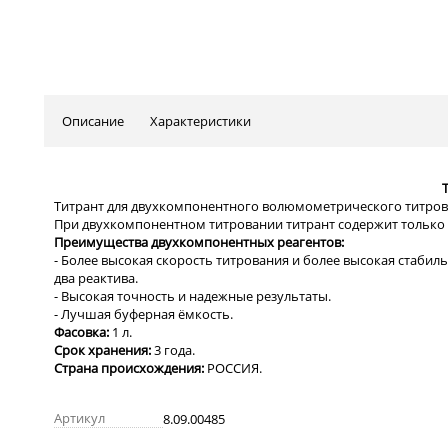
Описание
Характеристики
T
Титрант для двухкомпонентного волюмометрического титрован
При двухкомпонентном титровании титрант с
одержит только 
Преимущества двухкомпонентных реагентов:
- Более высокая скорость титрования и более высокая стаби
два реактива.
-
Высокая точность и надежные результаты.
-
Лучшая буферная ёмкость.
Фасовка:
1 л.
Срок хранения:
3 года.
Страна происхождения:
РОССИЯ.
Артикул
8.09.00485