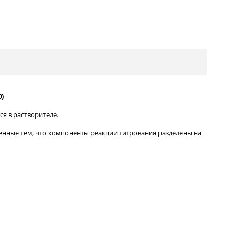
0)
я в растворителе.
ленные тем, что компоненты реакции титрования разделены на