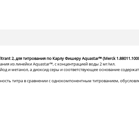
itrant 2, для титрования по Карлу Фишеру Aquastar™ (Merck 1.88011.100
ия из линейки Aquastar™, с концентрацией воды 2 мг/мл.
йод и метанол, а диоксид серы и соответствующее основание содержатс
льность титра в сравнении с однокомпонентным титрованием, обуслов