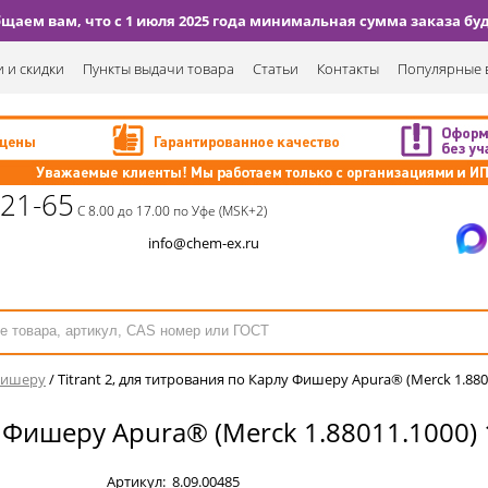
аем вам, что с 1 июля 2025 года минимальная сумма заказа буде
 и скидки
Пункты выдачи товара
Статьи
Контакты
Популярные 
-21-65
С 8.00 до 17.00 по Уфе (MSK+2)
info@chem-ex.ru
Фишеру
/
Titrant 2, для титрования по Карлу Фишеру Apura® (Merck 1.8801
у Фишеру Apura® (Merck 1.88011.1000) 
Артикул:
8.09.00485