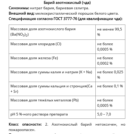
Барий азотнокислый (чда)
Синонимы:
нитрат бария, бариевая селитра.
Внешний вид:
мелко
кристаллический порошок белого цвета.
Спецификация согласно ГОСТ 3777-76 (для квалификации чда):
Массовая доля азотнокислого бария
не менее 99,
5
(
Ba(NO
)
)
%
3
2
Массовая доля хлоридов (Cl)
не более
0,000
5
%
Массовая доля железа (Fe)
не более
0,000
2
%
Массовая доля
суммы калия и натрия
(K + Na)
не более 0,0
25
%
Массовая доля суммы кальция и стронция
(Ca
не более 0,
1
%
+ Sr)
Массовая доля тяжёлых металлов (Рb)
не более
0,0005
%
p
Н 5 %-ного раствора препарата
5,0 – 7,0
Класс опасности:
2.
А
зотнокислый барий нетоксичен, но
пожароопасен.