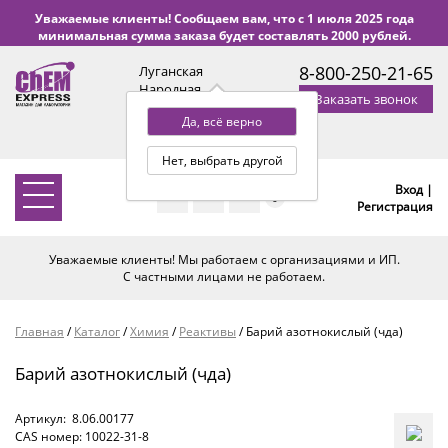
Уважаемые клиенты! Сообщаем вам, что с 1 июля 2025 года
минимальная сумма заказа будет составлять 2000 рублей.
8-800-250-21-65
Луганская
Народная
Заказать звонок
Республика
Да, всё верно
с 9:00 до 18:00 по Уфе
(+2 МСК)
Нет, выбрать другой
Вход |
0
Регистрация
Уважаемые клиенты! Мы работаем с организациями и ИП.
С частными лицами не работаем.
Главная
/
Каталог
/
Химия
/
Реактивы
/
Барий азотнокислый (чда)
Барий азотнокислый (чда)
Артикул:
8.06.00177
CAS номер: 10022-31-8