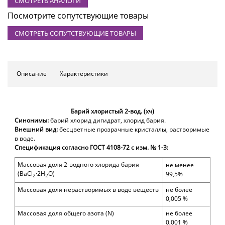
СМОТРЕТЬ АНАЛОГИ
Посмотрите сопутствующие товары
СМОТРЕТЬ СОПУТСТВУЮЩИЕ ТОВАРЫ
Описание
Характеристики
Барий хлористый 2-вод. (хч)
Синонимы:
барий хлорид дигидрат, хлорид бария.
Внешний вид:
бесцветные прозрачные кристаллы, растворимые
в воде.
Спецификация согласно ГОСТ 4108-72 с изм. № 1-3:
Массовая доля 2-водного хлорида бария
не менее
(BaCl
·2Н
O)
99,5
%
2
2
Массовая доля нерастворимых в воде веществ
не более
0,005
%
Массовая доля общего азота (N)
не более
0,001
%