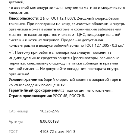
деталей;
- в цветной металлургии - для получения магния и сверхчистого
алюминия.
Класс опасности:
2 (по ГОСТ 12.1.007). 2-водный хлорид бария
токсичен. При попадании на кожу, слизистые оболочки и внутрь
организма может вызвать острые и хронические заболевания
жизненно важных органов и систем - ЦНС, пищеварительной
системы и кожных покровов. Предельно допустимая
концентрация в воздухе рабочей зоны по ГОСТ 12.1.005 - 0,3 мг/
3
м
. Поэтому при работе с препаратом следует применять
индивидуальные средства защиты (респираторы, резиновые
перчатки, специальную одежду), а также соблюдать правила
личной гигиены. Не допускайте попадания препарата внутрь
организма!
Условия хранения:
барий хлористый хранят в закрытой таре в
крытых складских помещениях.
Гарантийный
срок
хранения:
3 года
со
дня
изготовления.
Страна происхождения:
РОССИЯ, РОССИЯ.
CAS номер
10326-27-9
Артикул
8.06.00193
ГОСТ
4108-72 с изм. №1-3