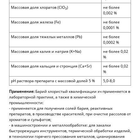
Массовая доля хлоратов (ClO
)
не более
3
0,002
%
Массовая доля железа (Fe
)
не более
0,0001
%
Массовая доля тяжелых металлов (Рb)
не более
0,0002
%
Массовая доля калия и натрия (K+Na)
не более 0,02
%
Массовая доля кальция и стронция (Ca+Sr)
не более 0,02
%
рН раствора препарата с массовой долей 5 %
5,0-8,0
Применение:
Барий хлористый квалификации хч применяется в
лабораторной практике, а также в
химической
промышленности:
- применяется для получения солей бария, реактивных
препаратов, в производстве красителей, при очистке рассолов от
хроматов и сульфатов;
- в машиностроении и металлообработке: для закалки
быстрорежущих инструментов, термической обработки изделий,
в технологии горячего прессования металлов, цианирования