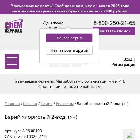
Уважаемые клиенты! Сообщаем вам, что с 1 июля 2025 года
минимальная сумма заказа будет составлять 2000 рублей.
8-800-250-21-65
Луганская
Народная
Заказать звонок
Республика
Да, всё верно
с 9:00 до 18:00 по Уфе
(+2 МСК)
Нет, выбрать другой
Вход |
0
Регистрация
Уважаемые клиенты! Мы работаем с организациями и ИП.
С частными лицами не работаем.
Главная
/
Каталог
/
Химия
/
Реактивы
/
Барий хлористый 2-вод. (хч)
Барий хлористый 2-вод. (хч)
Артикул:
8.06.00193
CAS номер: 10326-27-9