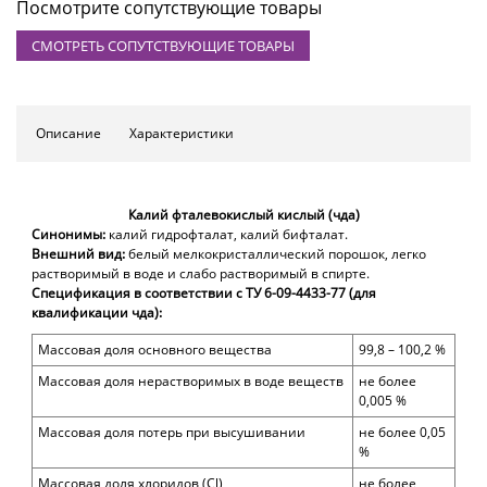
Посмотрите сопутствующие товары
СМОТРЕТЬ СОПУТСТВУЮЩИЕ ТОВАРЫ
Описание
Характеристики
Калий фталевокислый кислый (чда)
Синонимы:
калий гидрофталат, калий бифталат.
Внешний вид:
белый мелкокристаллический порошок, легко
растворимый в воде и слабо растворимый в спирте.
Спецификация в соответствии с ТУ 6-09-4433-77 (для
квалификации чда)
:
Массовая доля
основного вещества
9
9,8 – 100,2
%
Массовая доля нерастворимых в воде веществ
не более
0,005 %
Массовая доля потерь при высушивании
не более
0,05
%
Массовая доля
хлоридов (
Cl)
не более