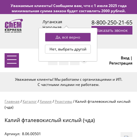
Уважаемые клиенты! Сообщаем вам, что с 1 июля 2025 года
минимальная сумма заказа будет составлять 2000 рублей.
8-800-250-21-65
Луганская
Народная
Заказать звонок
Республика
Да, всё верно
с 9:00 до 18:00 по Уфе
(+2 МСК)
Нет, выбрать другой
Вход |
0
Регистрация
Уважаемые клиенты! Мы работаем с организациями и ИП.
С частными лицами не работаем.
Главная
/
Каталог
/
Химия
/
Реактивы
/
Калий фталевокислый кислый
(чда)
Калий фталевокислый кислый (чда)
Артикул:
8.06.00501