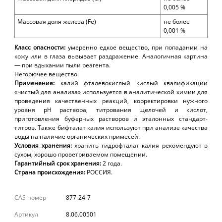
0,00
5
%
Массовая доля
железа (
Fe)
не более
0,00
1
%
Класс опасности:
умеренно едкое
вещество, при попадании на
кожу или в глаза вызывает раздражение. Аналогичная картина
— при вдыхании пыли реагента.
Негорючее вещество.
Применение:
калий фталевокислый кислый к
валификации
«чистый для анализа» используется в
аналитической химии для
проведения качественных реакций, корректировки нужного
уровня рН раствора, титрования щелочей и кислот,
приготовления буферных растворов и эталонных стандарт-
титров. Также бифталат калия используют при анализе качества
воды на наличие органических примесей.
Условия хранения:
хранить гидрофталат калия рекомендуют
в
сухом, хорошо проветриваемом помещении.
Гарантийный срок хранения:
2
года.
Страна происхождения:
РОССИЯ.
CAS номер
877-24-7
Артикул
8.06.00501