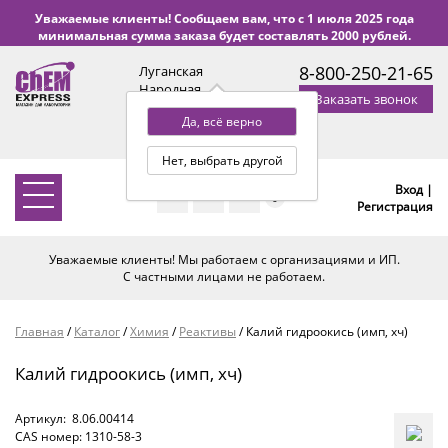
Уважаемые клиенты! Сообщаем вам, что с 1 июля 2025 года
минимальная сумма заказа будет составлять 2000 рублей.
8-800-250-21-65
Луганская
Народная
Заказать звонок
Республика
Да, всё верно
с 9:00 до 18:00 по Уфе
(+2 МСК)
Нет, выбрать другой
Вход |
0
Регистрация
Уважаемые клиенты! Мы работаем с организациями и ИП.
С частными лицами не работаем.
Главная
/
Каталог
/
Химия
/
Реактивы
/
Калий гидроокись (имп, хч)
Калий гидроокись (имп, хч)
Артикул:
8.06.00414
CAS номер: 1310-58-3