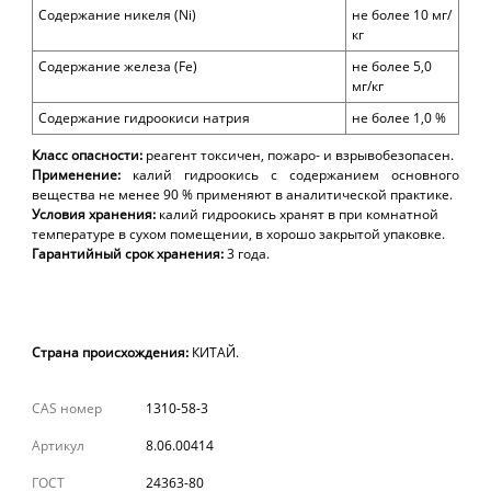
Содержание никеля (N
i)
не более
1
0
мг/
кг
Содержание
железа (
Fe
)
не более
5,
0
мг/кг
Содержание гидроокиси натрия
не более 1,0 %
Класс опасности:
реагент токсичен, пожаро- и взрывобезопасен.
Применение:
калий гидроокись с содержанием основного
вещества не менее 90 % применяют в аналитической практике.
Условия хранения:
калий гидроокись хранят в при комнатной
температуре в сухом помещении, в хорошо закрытой упаковке.
Гарантийный срок хранения:
3
года.
Страна происхождения:
КИТАЙ.
CAS номер
1310-58-3
Артикул
8.06.00414
ГОСТ
24363-80