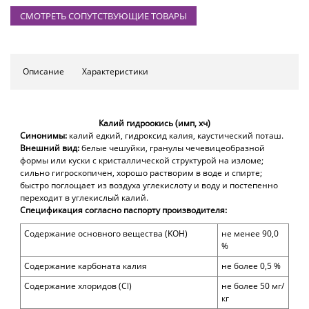
СМОТРЕТЬ СОПУТСТВУЮЩИЕ ТОВАРЫ
Описание
Характеристики
Калий гидроокись (имп, хч)
Синонимы:
калий едкий, гидроксид калия, каустический поташ.
Внешний вид:
белые чешуйки, гранулы чечевицеобразной
формы или куски с кристаллической структурой на изломе;
сильно гигроскопичен, хорошо растворим в воде и спирте;
быстро поглощает из воздуха углекислоту и воду и постепенно
переходит в углекислый калий.
Спецификация согласно паспорту производителя:
Содержание
основного вещества (
K
OH
)
не менее
90,
0
%
Содержание карбоната калия
не более
0
,
5
%
Содержание хлоридов (
Cl)
не более
50
мг/
кг