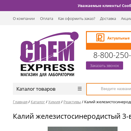
Уважаемые клиенты! Сообщ
О компании
Оплата
Как оформить заказ?
Доставка
Акции
8-800-250
Заказать звонок
Каталог товаров
Главная
/
Каталог
/
Химия
/
Реактивы
/
Калий железистосинероди
Калий железистосинеродистый 3-в