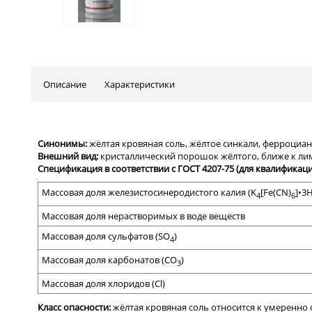
Описание
Характеристики
Синонимы:
жёлтая кровяная соль, жёлтое синкали, ферроциан
Внешний вид:
кристаллический порошок жёлтого, ближе к ли
Спецификация в соответствии с
ГОСТ 4207-75 (для квалификаци
Массовая доля
железистосинеродистого
калия (
K
[Fe(CN)
]
•3
4
6
Массовая доля
нерастворимых в воде веществ
Массовая доля сульфатов
(SO
)
4
Массовая доля карбонатов
(CO
)
3
Массовая доля
хлоридов (
Cl)
Класс опасности:
жёлтая
кровяная соль относится к умеренно 