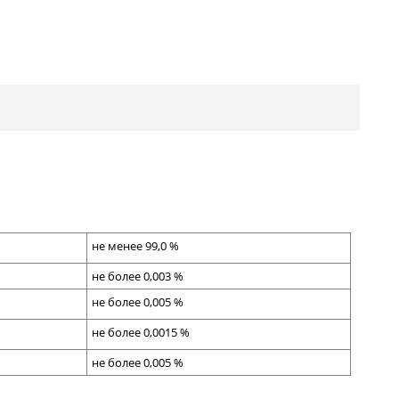
не менее
99,
0
%
не более 0
,
0
0
3
%
не более 0
,
00
5
%
не более
0,0015
%
не более 0
,
0
05
%