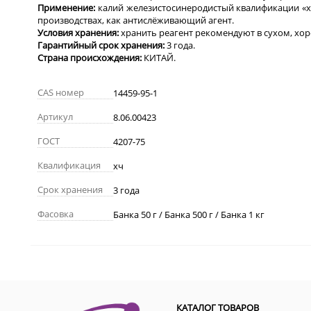
Применение:
калий железистосинеродистый квалификации «х
производствах, как антислёживающий агент.
Условия хранения:
хранить реагент рекомендуют
в сухом, х
Гарантийный срок хранения:
3
года.
Страна происхождения:
КИТАЙ.
CAS номер
14459-95-1
Артикул
8.06.00423
ГОСТ
4207-75
Квалификация
хч
Срок хранения
3 года
Фасовка
Банка 50 г / Банка 500 г / Банка 1 кг
КАТАЛОГ ТОВАРОВ