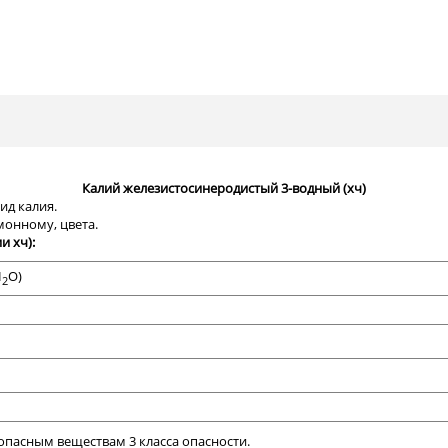
Калий железистосинеродистый 3-водный (хч)
ид калия.
монному, цвета.
и хч):
H
O)
2
опасным веществам 3 класса опасности.