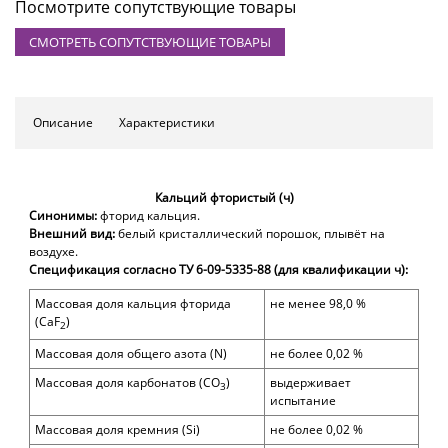
Посмотрите сопутствующие товары
СМОТРЕТЬ СОПУТСТВУЮЩИЕ ТОВАРЫ
Описание
Характеристики
Кальций фтористый (ч)
Синонимы:
фторид кальция.
Внешний вид:
белый кристаллический порошок, плывёт на
воздухе.
Спецификация согласно ТУ
6-09-5335-88 (
для квалификации ч
)
:
Массовая доля
кальция фторида
не менее
9
8
,0
%
(
CaF
)
2
Массовая доля общего азота (
N)
не более
0,02
%
Массовая доля карбонатов (
CO
)
выдерживает
3
испытание
Массовая доля кремния (
Si)
не более
0,02
%