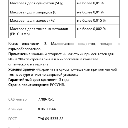
Массовая доля
сульфатов
(SO
)
не более
0,01
%
4
Массовая доля
хлоридов
(Cl)
не более
0,01
%
Массовая доля железа
(Fe)
не более
0,015
%
Массовая доля тяжёлых металлов
не более
0,002
%
(
Pb+Cu+Mn)
Класс опасности:
3. М
алоопасное вещество, пожаро- и
взрывобезопасное.
Применение:
кальций фтористый «чистый» применяется для
ИК- и УФ-спектрометрии и в микроскопии в качестве
оптического материала.
Условия хранения:
хранить в сухом помещении при комнатной
температуре в плотно закрытой упаковке.
Гарантийный срок хранения:
3 года.
Страна происхождения:
РОССИЯ.
CAS номер
7789-75-5
Артикул
8.06.00544
ГОСТ
ТУ6-09-5335-88