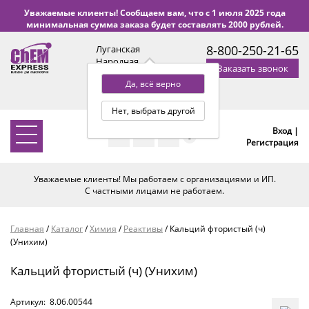
Уважаемые клиенты! Сообщаем вам, что с 1 июля 2025 года
минимальная сумма заказа будет составлять 2000 рублей.
8-800-250-21-65
Луганская
Народная
Заказать звонок
Республика
Да, всё верно
с 9:00 до 18:00 по Уфе
(+2 МСК)
Нет, выбрать другой
Вход |
0
Регистрация
Уважаемые клиенты! Мы работаем с организациями и ИП.
С частными лицами не работаем.
Главная
/
Каталог
/
Химия
/
Реактивы
/
Кальций фтористый (ч)
(Унихим)
Кальций фтористый (ч) (Унихим)
Артикул:
8.06.00544