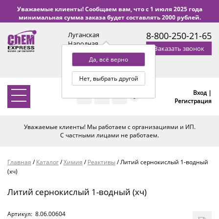
Уважаемые клиенты! Сообщаем вам, что с 1 июля 2025 года
минимальная сумма заказа будет составлять 2000 рублей.
8-800-250-21-65
Луганская
Народная
Заказать звонок
Республика
Да, всё верно
с 9:00 до 18:00 по Уфе
(+2 МСК)
Нет, выбрать другой
Вход |
0
Регистрация
Уважаемые клиенты! Мы работаем с организациями и ИП.
С частными лицами не работаем.
Главная
/
Каталог
/
Химия
/
Реактивы
/
Литий сернокислый 1-водный
(хч)
Литий сернокислый 1-водный (хч)
Артикул:
8.06.00604