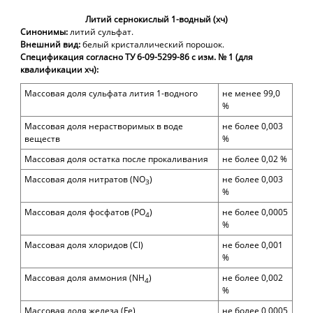
Литий сернокислый 1-водный (хч)
Синонимы:
литий сульфат.
Внешний вид:
белый кристаллический порошок.
Спецификация согласно ТУ 6-09-5299-86 с изм. № 1 (для
квалификации хч):
Массовая доля
сульфата лития 1-водного
не менее 99,0
%
Массовая доля нерастворимых в воде
не более 0,003
веществ
%
Массовая доля остатка после прокаливания
не более 0,02 %
Массовая доля нитратов (
NO
)
не более 0,003
3
%
Массовая доля фосфатов (
PO
)
не более 0,0005
4
%
Массовая доля хлоридов (
Cl)
не более 0,001
%
Массовая доля аммония (
NH
)
не более 0,00
2
4
%
Массовая доля железа (F
e)
не более 0,000
5