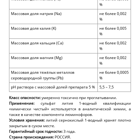
%
Массовая доля натрия (
Na)
не более 0,002
%
Массовая доля калия (
K)
не более
0,005
%
Массовая доля
кальция
(Ca)
не более 0,00
2
%
Массовая доля магния (M
g)
не более
0,002
%
Массовая доля тяжёлых металлов
не более 0,0
0
05
сероводородной группы
(Pb)
%
pH
раствора с массовой долей препарата 5 %
5,5 – 7,5
Класс опасности:
умеренно токсично при проглатывании.
Применение:
сульфат лития
1-водный
квалификации
«химически чист
ый
» используется в аналитической химии, а
также в качестве компонента люминофоров.
Условия хранения:
литий сернокислый 1-водный хранят плотно
закрытым в сухом месте.
Гарантийный срок годности:
3
года.
Страна происхождения:
РОССИЯ.