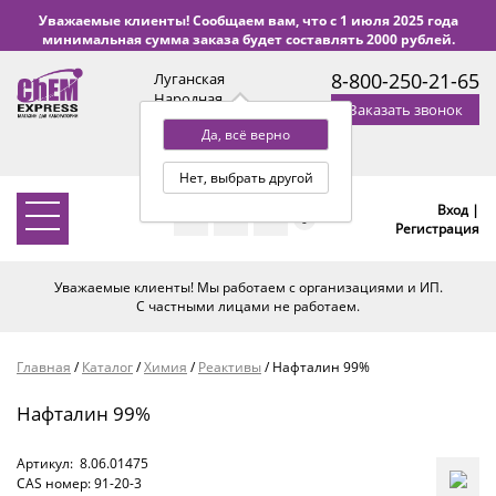
Уважаемые клиенты! Сообщаем вам, что с 1 июля 2025 года
минимальная сумма заказа будет составлять 2000 рублей.
8-800-250-21-65
Луганская
Народная
Заказать звонок
Республика
Да, всё верно
с 9:00 до 18:00 по Уфе
(+2 МСК)
Нет, выбрать другой
Вход |
0
Регистрация
Уважаемые клиенты! Мы работаем с организациями и ИП.
С частными лицами не работаем.
Главная
/
Каталог
/
Химия
/
Реактивы
/
Нафталин 99%
Нафталин 99%
Артикул:
8.06.01475
CAS номер: 91-20-3