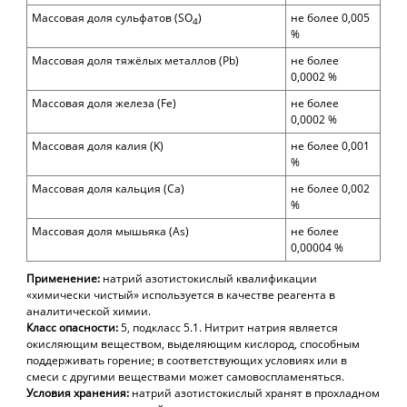
Массовая доля
сульфатов (
SO
)
не более
0,0
05
4
%
Массовая доля тяжёлых металлов
(
Pb)
не более
0,0002
%
Массовая доля железа (
Fe
)
не более
0,0002 %
Массовая доля калия
(K)
не более 0,001
%
Массовая доля кальция
(Ca)
не более 0,002
%
Массовая доля мышьяка
(As)
не более
0,00004 %
Применение:
натрий азотистокислый квалификации
«химически чистый» используется в качестве реагента в
аналитической химии.
Класс опасности:
5, подкласс 5.1. Нитрит натрия является
окисляющим веществом, выделяющим кислород, способным
поддерживать горение; в соответствующих условиях или в
смеси с другими веществами может самовоспламеняться.
Условия хранения:
н
атрий азотистокислый хранят в прохладном