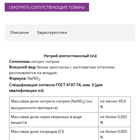
СМОТРЕТЬ СОПУТСТВУЮЩИЕ ТОВАРЫ
Описание
Характеристики
Натрий азотистокислый (хч)
Синонимы:
нитрит натрия.
Внешний вид:
белые кристаллы с желтоватым оттенком,
расплываются на воздухе.
Формула:
NaNO
.
2
Спецификация согласно ГОСТ 4197-74, изм. 3 (для
квалификации хч):
Массовая доля нитрита натрия (
NaNO
)
(из
не менее 99,0
2
%
высушенного препарата)
Массовая доля нерастворимых в воде
не более 0,002
веществ
%
Массовая доля
хлоридов (
Cl)
не более
0,005
%