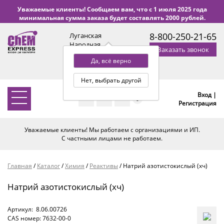
Уважаемые клиенты! Сообщаем вам, что с 1 июля 2025 года
минимальная сумма заказа будет составлять 2000 рублей.
8-800-250-21-65
Луганская
Народная
Заказать звонок
Республика
Да, всё верно
с 9:00 до 18:00 по Уфе
(+2 МСК)
Нет, выбрать другой
Вход |
0
Регистрация
Уважаемые клиенты! Мы работаем с организациями и ИП.
С частными лицами не работаем.
Главная
/
Каталог
/
Химия
/
Реактивы
/
Натрий азотистокислый (хч)
Натрий азотистокислый (хч)
Артикул:
8.06.00726
CAS номер: 7632-00-0