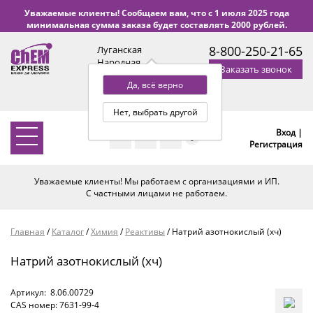
Уважаемые клиенты! Сообщаем вам, что с 1 июля 2025 года
минимальная сумма заказа будет составлять 2000 рублей.
8-800-250-21-65
Луганская
Народная
Заказать звонок
Республика
Да, всё верно
с 9:00 до 18:00 по Уфе
(+2 МСК)
Нет, выбрать другой
Вход |
0
Регистрация
Уважаемые клиенты! Мы работаем с организациями и ИП.
С частными лицами не работаем.
Главная
/
Каталог
/
Химия
/
Реактивы
/
Натрий азотнокислый (хч)
Натрий азотнокислый (хч)
Артикул:
8.06.00729
CAS номер: 7631-99-4