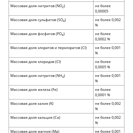
Массовая доля нитритов (
NO
)
не более
2
0,00005
Массовая доля
сульфатов (
SO
)
не более
0,0
02
4
%
Массовая доля фосфатов
(
PO
)
не более
4
0,0
002
%
Массовая доля
хлоратов и перхлоратов (
Cl)
не более
0,00
1
%
Массовая доля
хлоридов (
Cl)
не более
0,0
005
%
Массовая доля нитритов (
N
H
)
не более 0,00
1
4
%
Массовая доля железа (
Fe
)
не более
0,0001 %
Массовая доля калия
(K)
не более 0,002
%
Массовая доля кальция
(Ca)
не более 0,002
%
Массовая доля магния
(Mg)
не более 0,00
1