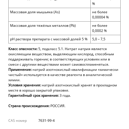
%
Массовая доля
мышьяка
(As)
не более
0,00004 %
Массовая доля тяжёлых металлов
(
Pb)
не более
0,0002
%
pH
раствора препарата с массовой долей 5 %
5,0 – 7,5
Класс опасности:
5, подкласс 5.1. Нитрат натрия является
окисляющим веществом, выделяющим кислород, способным
поддерживать горение; в соответствующих условиях или в
смеси с другими веществами может самовоспламеняться.
Применение:
натрий азотнокислый квалификации «химически
чистый» используется в качестве реагента в аналитической
химии.
Условия хранения:
н
атрий азотнокислый хранят в прохладном
месте в хорошо закрытой упаковке.
Гарантийный срок хранения:
3
года.
Страна происхождения:
РОССИЯ.
CAS номер
7631-99-4