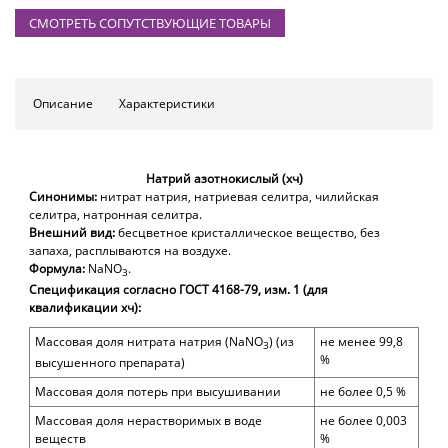
СМОТРЕТЬ СОПУТСТВУЮЩИЕ ТОВАРЫ
Описание
Характеристики
Натрий азотнокислый (хч)
Синонимы:
нитрат натрия, натриевая селитра, чилийская
селитра, натронная селитра.
Внешний вид:
бесцветное кристаллическое вещество, без
запаха, расплываются на воздухе.
Формула:
NaNO
.
3
Спецификация согласно ГОСТ 4168-79, изм. 1 (для
квалификации хч):
Массовая доля нитрата натрия (
NaNO
)
(из
не менее 99,8
3
%
высушенного препарата)
Массовая доля
потерь при высушивании
не более 0,5 %
Массовая доля нерастворимых в воде
не более 0,003
веществ
%