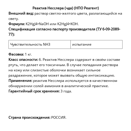
Реактив Несслера (чда) (НПО Реагент)
Внешний вид:
раствор светло-желтого цвета, разлагающийся на
свету.
Формула:
K2HgJ4
•
NaOH или K2HgJ4
•
KOH.
Спецификация согласно паспорту производителя (ТУ 6-09-2089-
77):
Чувствительность
NH3
испытание
Фасовка:
1 кг
.
Класс опасности:
6. Реактив Несслера содержит в своём составе
ртуть,
что делает его токсичным.
В
случае попадания раствора
на кожу или слизистые оболочки возникает сильное
раздражение, которое может вызвать общую интоксикацию.
Применение:
р
еактив Несслера используется в качественном
обнаружении солей аммония в аналитической практике.
Гарантийный срок хранения:
3 года
.
Страна происхождения:
РОССИЯ.