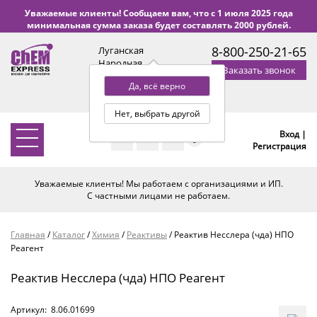
Уважаемые клиенты! Сообщаем вам, что с 1 июля 2025 года
минимальная сумма заказа будет составлять 2000 рублей.
8-800-250-21-65
Луганская
Народная
Заказать звонок
Республика
Да, всё верно
с 9:00 до 18:00 по Уфе
(+2 МСК)
Нет, выбрать другой
Вход |
0
Регистрация
Уважаемые клиенты! Мы работаем с организациями и ИП.
С частными лицами не работаем.
Главная
/
Каталог
/
Химия
/
Реактивы
/
Реактив Несслера (чда) НПО
Реагент
Реактив Несслера (чда) НПО Реагент
Артикул:
8.06.01699