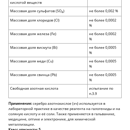
кислотой веществ
Массовая доля сульфатов (SO
)
не более 0,002 %
4
Массовая доля хлоридов (Cl)
не более 0,0002
%
Массовая доля железа (Fe)
не более 0,0002
%
Массовая доля висмута (Bi)
не более 0,0005
%
Массовая доля меди (Cu)
не более 0,0005
%
Массовая доля свинца (Pb)
не более 0,0005
%
Свободная азотная кислота
и
спытание по
п.3.9
Применение:
серебро азотнокислое (хч) и
спользуется
в
лабораторной практике
в качестве реагента на галогениды
и на
соляную кислоту и её соли. Также применяется
в гальванике,
медицине, оптике и электронике, для химической
металлизации.
Класс опасности: 5.