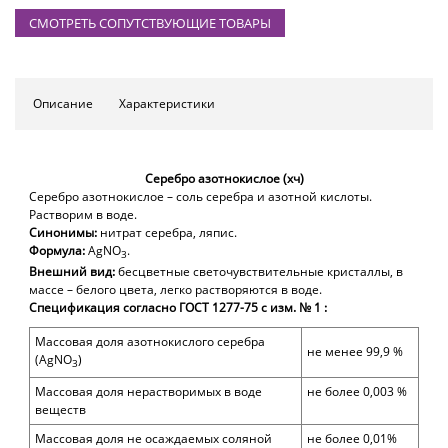
СМОТРЕТЬ СОПУТСТВУЮЩИЕ ТОВАРЫ
Описание
Характеристики
Серебро азотнокислое (хч)
Серебро азотнокислое – соль серебра и азотной кислоты.
Растворим в воде.
Синонимы:
нитрат серебра, ляпис.
Формула:
AgNO
.
3
Внешний вид:
бесцветные светочувствительные кристаллы, в
массе – белого цвета, легко растворяются в воде.
Спецификация согласно ГОСТ 1277-75 с изм. № 1 :
Массовая доля азотнокислого серебра
не менее 99,9 %
(AgNO
)
3
Массовая доля нерастворимых в воде
не более 0,003 %
веществ
Массовая доля не осаждаемых соляной
не более 0,01%