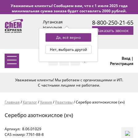
Уважаемые клиенты! Сообщаем вам, что с 1 июля 2025 года
минимальная сумма заказа будет составлять 2000 рублей.
8-800-250-21-65
Луганская
Народная
Заказать звонок
Республика
Да, всё верно
с 9:00 до 18:00 по Уфе
(+2 МСК)
Нет, выбрать другой
Вход |
0
Регистрация
Уважаемые клиенты! Мы работаем с организациями и ИП.
С частными лицами не работаем.
Главная
/
Каталог
/
Химия
/
Реактивы
/
Серебро азотнокислое (хч)
Серебро азотнокислое (хч)
Артикул:
8.06.01029
CAS номер: 7761-88-8