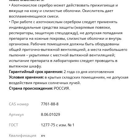
•
Азотнокислое серебро может действовать прижигающе и
вяжуще на кожу и слизистые оболочки. Окислитель дает
воспламеняющиеся смеси.
•
При работе с азотнокислым серебром следует применять
индивидуальные средства защиты (марлевые повязки,
респираторы, защитную спецодежду), не допуская попадания
препарата на кожные покровы, слизистые оболочки и внутрь
организма. Рабочие помещения должны быть оборудованы
общей приточно-вытяжной вентиляцией, а места наибольшего
пыления – укрытиями с местной вытяжной вентиляцией;
испытание препарата в лабораториях следует проводить в
вытяжном шкафу.
Гарантийный
срок
хранения:
2 года
со
дня
изготовления
Условия хранения:
в крытых складских помещениях, не допуская
воздействия прямых солнечных лучей.
Страна происхождения:
РОССИЯ.
CAS номер
7761-88-8
Артикул
8.06.01029
ГОСТ
1277-75 с изм. № 1
Квалификация
хч