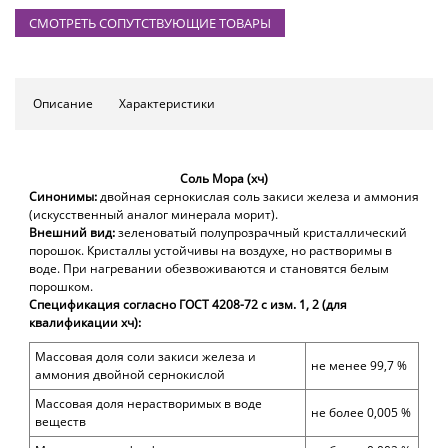
СМОТРЕТЬ СОПУТСТВУЮЩИЕ ТОВАРЫ
Описание
Характеристики
Соль Мора (хч)
Синонимы:
двойная сернокислая соль закиси железа и аммония
(искусственный аналог минерала морит).
Внешний вид:
зеленоватый полупрозрачный кристаллический
порошок. Кристаллы устойчивы на воздухе, но растворимы в
воде. При нагревании обезвоживаются и становятся белым
порошком.
Спецификация согласно ГОСТ 4208-72 с изм. 1, 2 (для
квалификации хч):
Массовая доля соли закиси железа и
не менее 99,7 %
аммония двойной сернокислой
Массовая доля нерастворимых в воде
не более 0,005 %
веществ