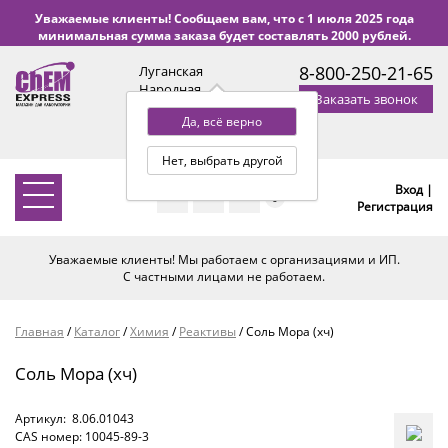
Уважаемые клиенты! Сообщаем вам, что с 1 июля 2025 года
минимальная сумма заказа будет составлять 2000 рублей.
8-800-250-21-65
Луганская
Народная
Заказать звонок
Республика
Да, всё верно
с 9:00 до 18:00 по Уфе
(+2 МСК)
Нет, выбрать другой
Вход |
0
Регистрация
Уважаемые клиенты! Мы работаем с организациями и ИП.
С частными лицами не работаем.
Главная
/
Каталог
/
Химия
/
Реактивы
/
Соль Мора (хч)
Соль Мора (хч)
Артикул:
8.06.01043
CAS номер: 10045-89-3