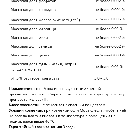
Массовая доля фосфатов
не более 0,002 %
Массовая доля хлоридов
не более 0,001 %
3+
не более 0,005 %
Массовая доля железа окисного (
Fe
)
Массовая доля
марганца
не более 0,02 %
Массовая доля меди
не более 0,002 %
Массовая доля свинца
не более 0,002 %
Массовая доля цинка
не более 0,003 %
Массовая доля суммы калия, натрия,
не более 0,02 %
кальция, магния
pH 5 %
раствора препарата
3,0 – 5,0
Применение:
соль Мора используют в химической
промышленности и лабораторной практике как удобную форму
препарата железа (
II).
Класс опасности:
не относится к опасным веществам.
Условия хранения:
при хранении соли Мора следят, чтобы в неё
не попала влага и кислоты и температура в помещении не
поднималась выше 40 °С.
Гарантийный
срок
хранения:
3 года
.