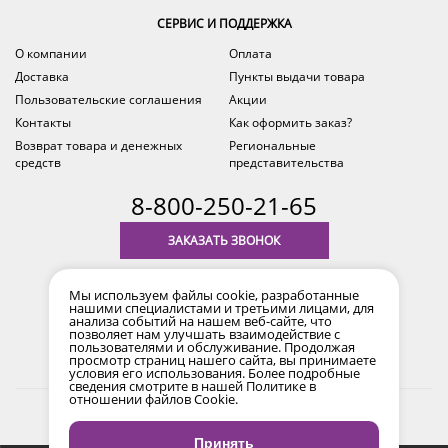
СЕРВИС И ПОДДЕРЖКА
О компании
Оплата
Доставка
Пункты выдачи товара
Пользовательские соглашения
Акции
Контакты
Как оформить заказ?
Возврат товара и денежных
Региональные
средств
представительства
8-800-250-21-65
ЗАКАЗАТЬ ЗВОНОК
с 9.00 до 18.00
Мы используем файлы cookie, разработанные
время по Уфе (MSK+2)
нашими специалистами и третьими лицами, для
анализа событий на нашем веб-сайте, что
позволяет нам улучшать взаимодействие с
пользователями и обслуживание. Продолжая
просмотр страниц нашего сайта, вы принимаете
условия его использования. Более подробные
сведения смотрите в нашей
Политике в
отношении файлов Cookie
.
2017-2026 © Все права защищены. Информация сайта
защищена законом об авторских правах.
Принять