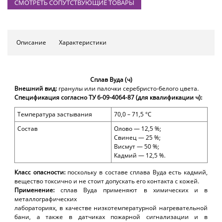
СМОТРЕТЬ СОПУТСТВУЮЩИЕ ТОВАРЫ
Описание
Характеристики
Сплав Вуда (ч)
Внешний вид:
гранулы или палочки серебристо-белого цвета.
Спецификация согласно Т
У
6-09-4064-87 (для квалификации ч):
Температура застывания
70,0 – 71,5 °С
Состав
Олово — 12,5 %;
Свинец — 25 %;
Висмут — 50 %;
Кадмий — 12,5 %.
Класс опасности:
поскольку в составе сплава Вуда есть кадмий,
вещество токсично и не стоит допускать его контакта с кожей.
Применение:
сплав Вуда применяют в химических и в
металлографических
лабораториях, в качестве низкотемпературной нагревательной
бани, а также в датчиках пожарной сигнализации и в