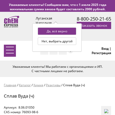
Уважаемые клиенты! Сообщаем вам, что с 1 июля 2025 года
минимальная сумма заказа будет составлять 2000 рублей.
8-800-250-21-65
Луганская
Народная
Заказать звонок
Республика
Да, всё верно
с 9:00 до 18:00 по Уфе
(+2 МСК)
Нет, выбрать другой
Вход |
0
Регистрация
Уважаемые клиенты! Мы работаем с организациями и ИП.
С частными лицами не работаем.
Главная
/
Каталог
/
Химия
/
Реактивы
/
Сплав Вуда (ч)
Сплав Вуда (ч)
Артикул:
8.06.01050
CAS номер: 76093-98-6