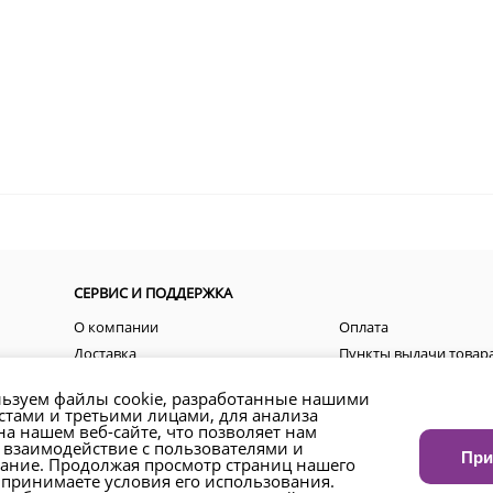
СЕРВИС И ПОДДЕРЖКА
О компании
Оплата
Доставка
Пункты выдачи товар
Пользовательские соглашения
Акции
ьзуем файлы cookie, разработанные нашими
Контакты
Как оформить заказ?
стами и третьими лицами, для анализа
а нашем веб-сайте, что позволяет нам
Возврат товара и денежных средств
Региональные предст
 взаимодействие с пользователями и
При
ание. Продолжая просмотр страниц нашего
 принимаете условия его использования.