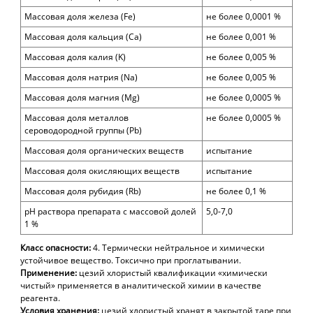
Массовая доля железа (Fe
)
не более 0,0001
%
Массовая доля кальция (Ca)
не более 0,001
%
Массовая доля калия (K)
не более 0,005
%
Массовая доля натрия (Na)
не более 0,005
%
Массовая доля магния (
Mg
)
не более 0,0005
%
Массовая доля металлов
не более 0,0005
%
сероводородной группы (Рb)
Массовая доля органических веществ
испытание
Массовая доля окисляющих веществ
испытание
Массовая доля рубидия (
Rb)
не более 0,
1
%
рН раствора препарата с массовой долей
5,0-7,0
1 %
Класс опасности:
4. Термически нейтральное и химически
устойчивое вещество. Токсично при проглатывании.
Применение:
цезий
хлористый квалификации «химически
чистый» применяется в аналитической химии в качестве
реагента.
Условия хранения:
цезий
хлористый хранят в закрытой таре при