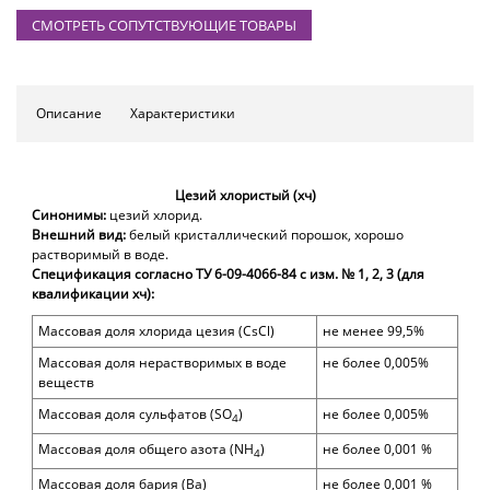
СМОТРЕТЬ СОПУТСТВУЮЩИЕ ТОВАРЫ
Описание
Характеристики
Цезий хлористый (хч)
Синонимы:
цезий хлорид.
Внешний вид:
белый кристаллический порошок, хорошо
растворимый в воде.
Спецификация согласно ТУ 6-09-4066-84 с изм. № 1, 2, 3 (для
квалификации хч):
Массовая доля хлорида цезия (
Cs
Cl)
не менее 99,5
%
Массовая доля нерастворимых в воде
не более
0,005%
веществ
Массовая доля сульфатов (
SO
)
не более
0,005%
4
Массовая доля общего азота (
NH
)
не более 0,00
1
%
4
Массовая доля бария (
Ba
)
не более 0,00
1
%