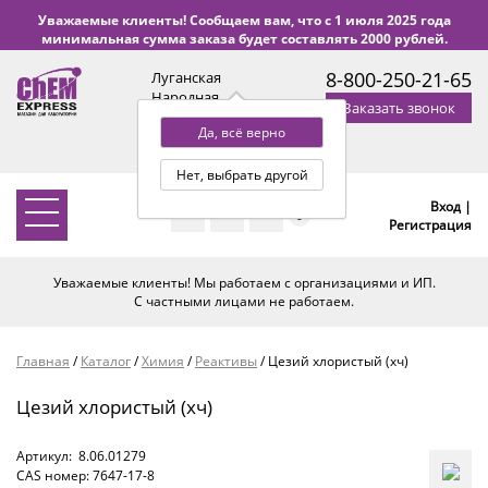
Уважаемые клиенты! Сообщаем вам, что с 1 июля 2025 года
минимальная сумма заказа будет составлять 2000 рублей.
8-800-250-21-65
Луганская
Народная
Заказать звонок
Республика
Да, всё верно
с 9:00 до 18:00 по Уфе
(+2 МСК)
Нет, выбрать другой
Вход |
0
Регистрация
Уважаемые клиенты! Мы работаем с организациями и ИП.
С частными лицами не работаем.
Главная
/
Каталог
/
Химия
/
Реактивы
/
Цезий хлористый (хч)
Цезий хлористый (хч)
Артикул:
8.06.01279
CAS номер: 7647-17-8