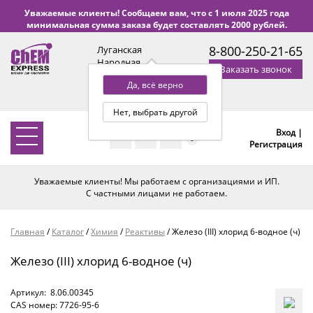
Уважаемые клиенты! Сообщаем вам, что с 1 июля 2025 года
минимальная сумма заказа будет составлять 2000 рублей.
8-800-250-21-65
Луганская
Народная
Заказать звонок
Республика
Да, всё верно
с 9:00 до 18:00 по Уфе
(+2 МСК)
Нет, выбрать другой
Вход |
0
Регистрация
Уважаемые клиенты! Мы работаем с организациями и ИП.
С частными лицами не работаем.
Главная
/
Каталог
/
Химия
/
Реактивы
/
Железо (III) хлорид 6-водное (ч)
Железо (III) хлорид 6-водное (ч)
Артикул:
8.06.00345
CAS номер: 7726-95-6