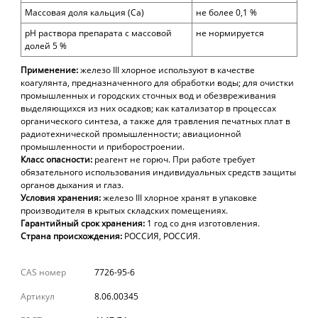
Массовая доля кальция (Ca)
не более 0,1 %
рН раствора препарата с массовой
не нормируется
долей 5 %
Применение:
железо III хлорное используют в качестве
коагулянта, предназначенного для обработки воды; для очистки
промышленных и городских сточных вод и обезвреживания
выделяющихся из них осадков; как катализатор в процессах
органического синтеза, а также для травления печатных плат в
радиотехнической промышленности; авиационной
промышленности и приборостроении.
Класс опасности:
реагент не горюч. При работе требует
обязательного использования индивидуальных средств защиты
органов дыхания и глаз.
Условия хранения:
железо III хлорное хранят в упаковке
производителя
в крытых складских помещениях.
Гарантийный
срок
хранения:
1 год
со
дня
изготовления.
Страна происхождения:
РОССИЯ, РОССИЯ.
CAS номер
7726-95-6
Артикул
8.06.00345