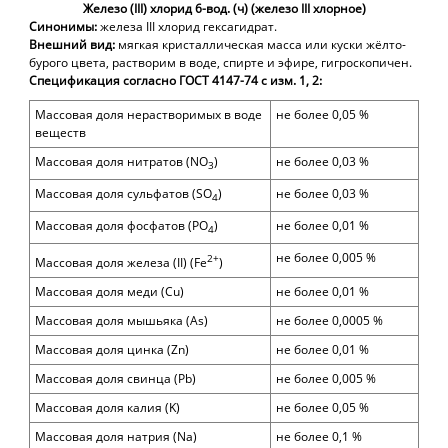
Железо (III) хлорид 6-вод. (ч) (железо III хлорное)
Синонимы:
железа III хлорид гексагидрат.
Внешний вид:
мягкая кристаллическая масса или куски жёлто-
бурого цвета, растворим в воде, спирте и эфире, гигроскопичен.
Спецификация согласно ГОСТ 4147-74 с изм. 1, 2:
Массовая доля нерастворимых в воде
не более 0,05 %
веществ
Массовая доля нитратов (NO
)
не более 0,03 %
3
Массовая доля сульфатов (SO
)
не более 0,03 %
4
Массовая доля фосфатов (PO
)
не более 0,01 %
4
не более 0,005 %
2+
Массовая доля железа (II) (Fe
)
Массовая доля меди (Cu)
не более 0,01 %
Массовая доля мышьяка (As)
не более 0,0005 %
Массовая доля цинка (Zn)
не более 0,01 %
Массовая доля свинца (Pb)
не более 0,005 %
Массовая доля калия (K)
не более 0,05 %
Массовая доля натрия (Na)
не более 0,1 %