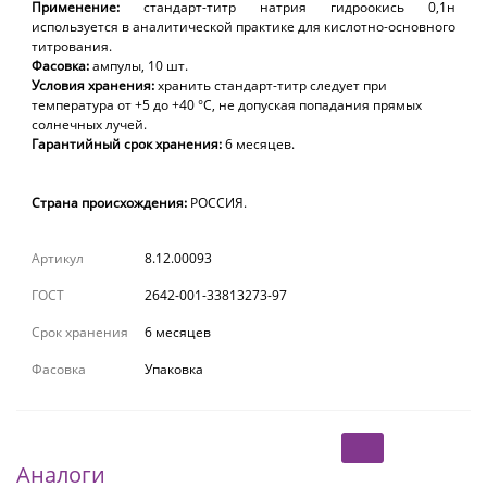
Применение:
стандарт-титр натрия гидроокись 0,1н
используется в аналитической практике для кислотно-основного
титрования.
Фасовка:
ампулы, 10 шт.
Условия хранения:
хранить стандарт-титр следует при
температура от +5 до +40 °С, не допуская попадания прямых
солнечных лучей.
Гарантийный
срок
хранения:
6 месяцев
.
Страна происхождения:
РОССИЯ.
Артикул
8.12.00093
ГОСТ
2642-001-33813273-97
Срок хранения
6 месяцев
Фасовка
Упаковка
Аналоги