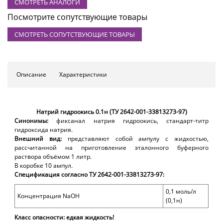
СМОТРЕТЬ АНАЛОГИ
Посмотрите сопутствующие товары
СМОТРЕТЬ СОПУТСТВУЮЩИЕ ТОВАРЫ
Описание
Характеристики
Натрий гидроокись 0.1н (ТУ 2642-001-33813273-97)
Синонимы:
фиксанал натрия гидроокись, стандарт-титр
гидроксида натрия.
Внешний вид:
п
редставляют собой ампулу с жидкостью,
рассчитанной на приготовление эталонного буферного
раствора объёмом 1 литр.
В коробке 10 ампул.
Спецификация согласно ТУ 2642-001-33813273-97:
0,1 моль/л
Концентрация
NaOH
(0,1н)
Класс опасности: едкая жидкость!