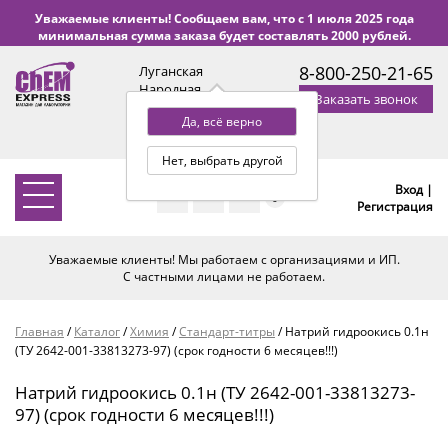
Уважаемые клиенты! Сообщаем вам, что с 1 июля 2025 года
минимальная сумма заказа будет составлять 2000 рублей.
8-800-250-21-65
Луганская
Народная
Заказать звонок
Республика
Да, всё верно
с 9:00 до 18:00 по Уфе
(+2 МСК)
Нет, выбрать другой
Вход |
0
Регистрация
Уважаемые клиенты! Мы работаем с организациями и ИП.
С частными лицами не работаем.
Главная
/
Каталог
/
Химия
/
Стандарт-титры
/
Натрий гидроокись 0.1н
(ТУ 2642-001-33813273-97) (срок годности 6 месяцев!!!)
Натрий гидроокись 0.1н (ТУ 2642-001-33813273-
97) (срок годности 6 месяцев!!!)