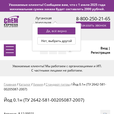
Уважаемые клиенты! Сообщаем вам, что с 1 июля 2025 года
минимальная сумма заказа будет составлять 2000 рублей.
8-800-250-21-65
Луганская
Народная
Заказать звонок
Республика
Да, всё верно
с 9:00 до 18:00 по Уфе
(+2 МСК)
Нет, выбрать другой
Вход |
0
Регистрация
Уважаемые клиенты! Мы работаем с организациями и ИП.
С частными лицами не работаем.
Главная
/
Каталог
/
Химия
/
Стандарт-титры
/
Йод 0.1н (ТУ 2642-581-
00205087-2007)
Йод 0.1н (ТУ 2642-581-00205087-2007)
Артикул:
8.12.00021