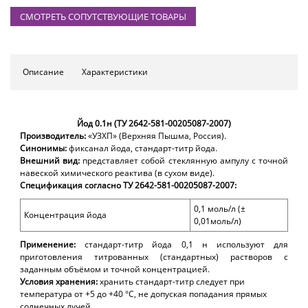
СМОТРЕТЬ СОПУТСТВУЮЩИЕ ТОВАРЫ
Описание
Характеристики
Йод 0.1н (ТУ 2642-581-00205087-2007)
Производитель:
«УЗХП» (Верхняя Пышма, Россия).
Синонимы:
фиксанал йода, стандарт-титр йода.
Внешний вид:
представляет собой стеклянную ампулу с точной
навеской химического реактива (в сухом виде).
Спецификация согласно ТУ 2642-581-00205087-2007:
0,1 моль/л (±
Концентрация
йода
0,01моль/л)
Применение:
стандарт-титр йода 0,1 н используют для
приготовления титрованных (стандартных) растворов с
заданным объёмом и точной концентрацией.
Условия хранения:
хранить стандарт-титр следует при
температура от +5 до +40 °С, не допуская попадания прямых
солнечных лучей.