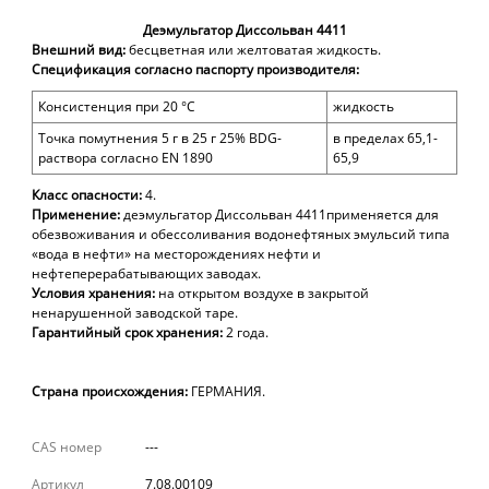
Деэмульгатор Диссольван 4411
Внешний вид:
б
есцветная или желтоватая жидкость.
Спецификация согласно паспорту производителя:
Консистенция при
20 °С
жидкость
Точка помутнения 5 г в 25 г 25% BDG-
в пределах 65,1-
раствора согласно EN 1890
65,9
Класс опасности:
4.
Применение:
деэмульгатор Диссольван 4411п
рименяется для
обезвоживания и обессоливания водонефтяных эмульсий типа
«вода в нефти» на месторождениях нефти и
нефтеперерабатывающих заводах.
Условия хранения:
н
а открытом воздухе в закрытой
ненарушенной заводской таре.
Гарантийный срок хранения:
2 года.
Страна происхождения:
ГЕРМАНИЯ.
CAS номер
---
Артикул
7.08.00109