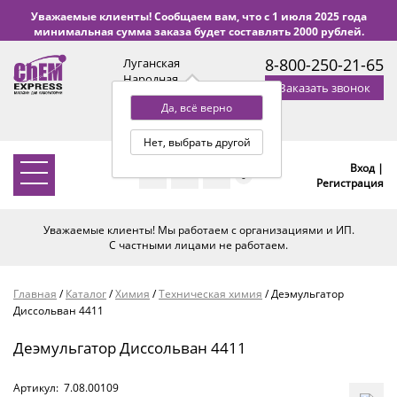
Уважаемые клиенты! Сообщаем вам, что с 1 июля 2025 года
минимальная сумма заказа будет составлять 2000 рублей.
8-800-250-21-65
Луганская
Народная
Заказать звонок
Республика
Да, всё верно
с 9:00 до 18:00 по Уфе
(+2 МСК)
Нет, выбрать другой
Вход |
0
Регистрация
Уважаемые клиенты! Мы работаем с организациями и ИП.
С частными лицами не работаем.
Главная
/
Каталог
/
Химия
/
Техническая химия
/
Деэмульгатор
Диссольван 4411
Деэмульгатор Диссольван 4411
Артикул:
7.08.00109