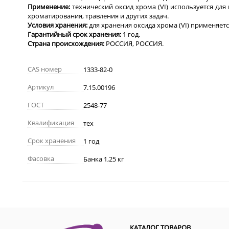
Применение:
технический
оксид хрома (VI) используется дл
хроматирования, травления и других задач.
Условия хранения:
д
ля хранения оксида хрома (VI) применяет
Гарантийный срок хранения:
1 г
од.
Страна происхождения:
РОССИЯ, РОССИЯ.
CAS номер
1333-82-0
Артикул
7.15.00196
ГОСТ
2548-77
Квалификация
тех
Срок хранения
1 год
Фасовка
Банка 1,25 кг
КАТАЛОГ ТОВАРОВ