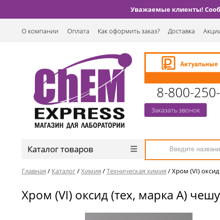
Уважаемые клиенты! Сообщ
О компании
Оплата
Как оформить заказ?
Доставка
Акции
8-800-250
Заказать звонок
Каталог товаров
Главная
/
Каталог
/
Химия
/
Техническая химия
/
Хром (VI) окси
Хром (VI) оксид (тех, марка А) ч