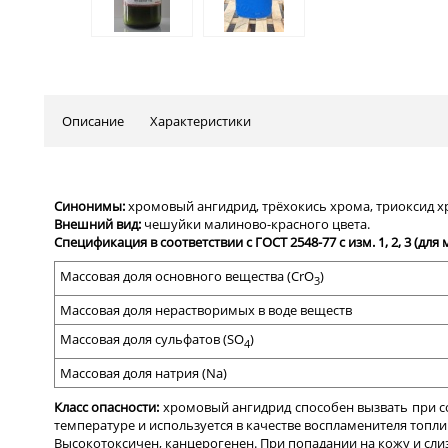
Описание
Характеристики
Синонимы:
хромовый ангидрид, трёхокись хрома, триоксид х
Внешний вид:
ч
ешуйки малиново-
красного цвета.
Спецификация в соответствии с ГОСТ 2548-77 с изм. 1, 2, 3 (для 
Массовая доля
основного вещества (СrO
)
3
Массовая доля нерастворимых в воде веществ
Массовая доля сульфатов
(SO
)
4
Массовая доля натрия
(Na)
Класс опасности:
хромовый ангидрид способен вызвать при с
температуре и используется в качестве воспламенителя топли
Высокотоксичен, канцерогенен. При попадании на кожу и сли