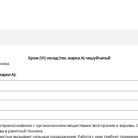
Хром (VI) оксид (тех, марка А) чешуйчатый
рома.
марки А):
оприкосновении с органическими веществами возгорания и взрывы. С
ва в ракетной технике.
зистые вызывает сильные раздражения. Работа с ним требует примен