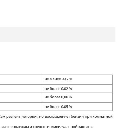
не менее
99
,7
%
не более
0,0
2
%
не более 0
,
06
%
не более
0,0
5
%
ам реагент негорюч, но воспламеняет бензин при комнатной
ения спецодежды и средств индивидуальной защиты.