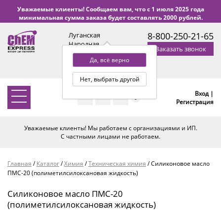
Уважаемые клиенты! Сообщаем вам, что с 1 июля 2025 года
минимальная сумма заказа будет составлять 2000 рублей.
8-800-250-21-65
Луганская
Народная
Заказать звонок
Республика
Да, всё верно
с 9:00 до 18:00 по Уфе
(+2 МСК)
Нет, выбрать другой
Вход |
0
Регистрация
Уважаемые клиенты! Мы работаем с организациями и ИП.
С частными лицами не работаем.
Главная
/
Каталог
/
Химия
/
Техническая химия
/
Силиконовое масло
ПМС-20 (полиметилсилоксановая жидкость)
Силиконовое масло ПМС-20
(полиметилсилоксановая жидкость)