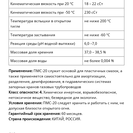
Кинематическая вязкость при 20 °С
18 – 22 сСт
Кинематическая вязкость при -50 °С
230 сСт
Температура вспышки в открытом
не ниже 200 °С
тигле
Температура застывания
не ниже -60 °С
Реакция среды (
pH
водной вытяжки)
6,0 –7,0
Массовая доля кремния
37,0 – 38,5 %
Массовая доля воды
не более 0,004 %
Применение:
ПМС-20 служит основой для пластичных смазок, а
также применяется самостоятельно для амортизации,
разделения, демпфирования, в гидравлических системах
запорных кранов газовых трубопроводов
Класс опасности: 4.
Химически инертное,
взрывобезопасное,
нетоксичное вещество, безвредное для экологии.
Условия хранения:
ПМС-20 следует хранить и работать с ним, не
допуская близости открытого огня.
Гарантийный срок
хранения:
60 месяцев.
Страна происхождения:
КИТАЙ, РОССИЯ.