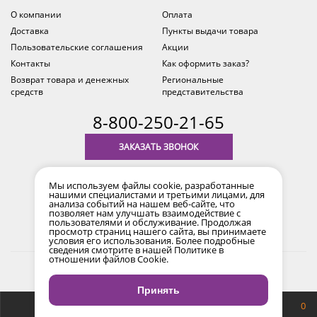
О компании
Оплата
Доставка
Пункты выдачи товара
Пользовательские соглашения
Акции
Контакты
Как оформить заказ?
Возврат товара и денежных
Региональные
средств
представительства
8-800-250-21-65
ЗАКАЗАТЬ ЗВОНОК
с 9.00 до 18.00
Мы используем файлы cookie, разработанные
время по Уфе (MSK+2)
нашими специалистами и третьими лицами, для
анализа событий на нашем веб-сайте, что
позволяет нам улучшать взаимодействие с
пользователями и обслуживание. Продолжая
просмотр страниц нашего сайта, вы принимаете
условия его использования. Более подробные
сведения смотрите в нашей
Политике в
отношении файлов Cookie
.
2017-2026 © Все права защищены. Информация сайта
защищена законом об авторских правах.
Принять
Продвижение сайта
Снайпер
0