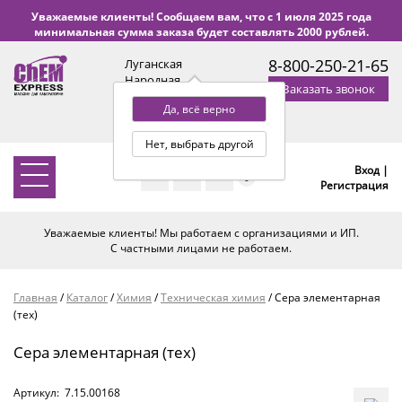
Уважаемые клиенты! Сообщаем вам, что с 1 июля 2025 года
минимальная сумма заказа будет составлять 2000 рублей.
8-800-250-21-65
Луганская
Народная
Заказать звонок
Республика
Да, всё верно
с 9:00 до 18:00 по Уфе
(+2 МСК)
Нет, выбрать другой
Вход |
0
Регистрация
Уважаемые клиенты! Мы работаем с организациями и ИП.
С частными лицами не работаем.
Главная
/
Каталог
/
Химия
/
Техническая химия
/
Сера элементарная
(тех)
Сера элементарная (тех)
Артикул:
7.15.00168