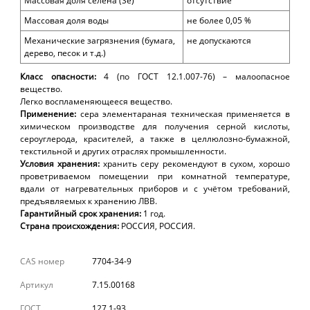
Массовая доля с
елена
(Se)
отсутствие
Массовая доля
воды
не более
0,05 %
Механические загрязнения (бумага,
не допускаются
дерево, песок и т.д.)
Класс опасности:
4 (по ГОСТ 12.1.007-76) – малоопасное
вещество
.
Легко воспламеняющееся вещество.
Применение:
сера элементараная техническая применяется в
химическом производстве для получения серной кислоты,
сероуглерода, красителей, а также в целлюлозно-бумажной,
текстильной и других отраслях промышленности.
Условия хранения:
хранить серу рекомендуют
в сухом, хорошо
проветриваемом помещении при комнатной температуре,
вдали от нагревательных приборов и с учётом требований,
предъявляемых к хранению ЛВВ.
Гарантийный срок хранения:
1
год
.
Страна происхождения:
РОССИЯ, РОССИЯ.
CAS номер
7704-34-9
Артикул
7.15.00168
ГОСТ
127.1-93