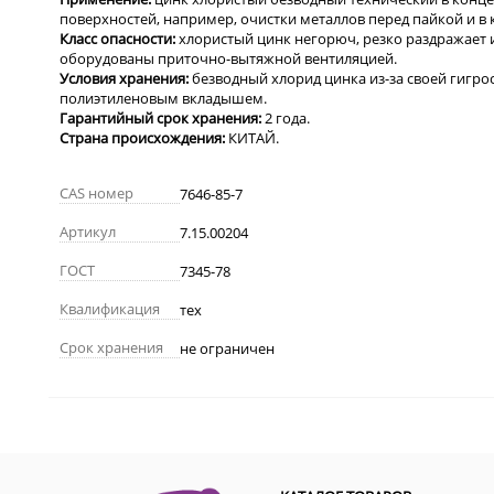
поверхностей, например, очистки металлов перед пайкой и в
Класс
опасности:
х
лористый цинк негорюч, резко раздражает 
оборудованы приточно-вытяжной вентиляцией.
Условия
хранения:
безводный хлорид цинка из-за своей гиг
полиэтиленовым вкладышем.
Гарантийный
срок
хранения:
2 года
.
Страна происхождения:
КИТАЙ.
CAS номер
7646-85-7
Артикул
7.15.00204
ГОСТ
7345-78
Квалификация
тех
Срок хранения
не ограничен