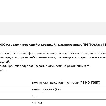
1000 мл с завинчивающейся крышкой, градуированная, ПЭВП (Aptaca 11
я в сечении, с рельефной шкалой, широким горлом и герметичной з
орла, предусмотрены небольшие ушки, с помощью которых можно «за
ацией.
ами. Транспортировать в банке жидкости не рекомендуется.
0 г.
полиэтилен
высоко
й плотности
(
PE-HD,
ПЭВП
)
полипропилен
(PP
)
1
л
100 мл