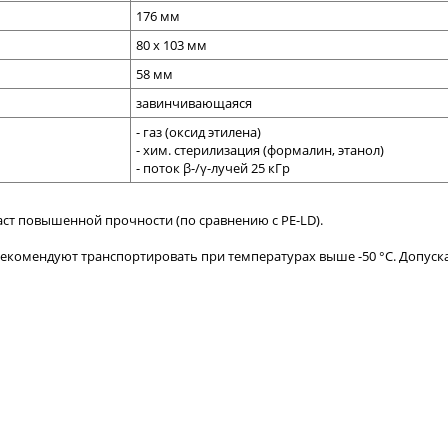
176
мм
80 х 103 мм
58 мм
завинчивающаяся
- газ (оксид этилена)
- хим. стерилизация (формалин, этанол)
- поток β-/γ-лучей 25 кГр
аст повышенной прочности (по сравнению с
PE-LD)
.
екомендуют транспортировать при температурах выше -50 °С. Допуск