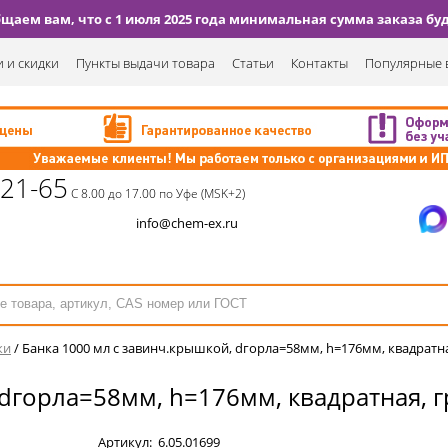
аем вам, что с 1 июля 2025 года минимальная сумма заказа буде
 и скидки
Пункты выдачи товара
Статьи
Контакты
Популярные 
-21-65
С 8.00 до 17.00 по Уфе (MSK+2)
info@chem-ex.ru
ки
/
Банка 1000 мл с завинч.крышкой, dгорла=58мм, h=176мм, квадратная
dгорла=58мм, h=176мм, квадратная, гр
Артикул:
6.05.01699