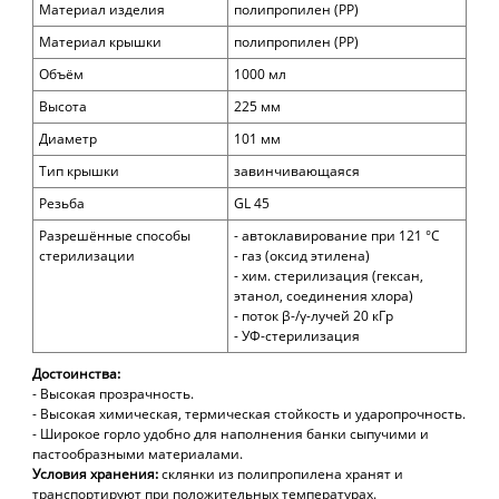
Материал изделия
п
олипропилен (
PP)
Материал крышки
п
олипропилен
(PP)
Объём
1000 мл
Высота
225 мм
Диаметр
101 мм
Тип крышки
завинчивающаяся
Резьба
GL 45
Разрешённые способы
- автоклавирование при 121 °С
стерилизации
- газ (оксид этилена)
- хим. стерилизация (гексан,
этанол, соединения хлора)
- поток β-/γ-лучей 20 кГр
- УФ-стерилизация
Достоинства:
- Высокая прозрачность.
- Высокая химическая, термическая стойкость и ударопрочность.
- Широкое горло удобно для наполнения банки сыпучими и
пастообразными материалами.
Условия хранения:
склянки из полипропилена хранят и
транспортируют при положительных температурах.