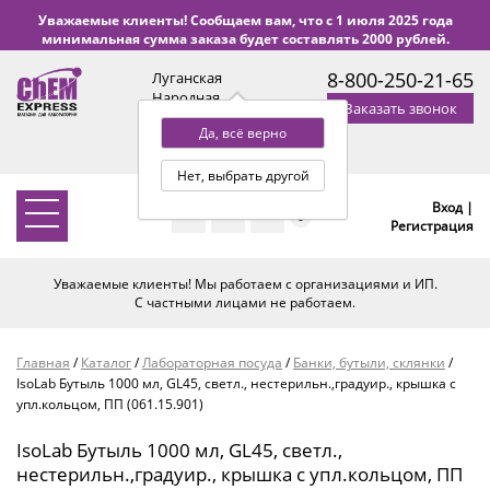
Уважаемые клиенты! Сообщаем вам, что с 1 июля 2025 года
минимальная сумма заказа будет составлять 2000 рублей.
8-800-250-21-65
Луганская
Народная
Заказать звонок
Республика
Да, всё верно
с 9:00 до 18:00 по Уфе
(+2 МСК)
Нет, выбрать другой
Вход |
0
Регистрация
Уважаемые клиенты! Мы работаем с организациями и ИП.
С частными лицами не работаем.
Главная
/
Каталог
/
Лабораторная посуда
/
Банки, бутыли, склянки
/
IsoLab Бутыль 1000 мл, GL45, светл., нестерильн.,градуир., крышка с
упл.кольцом, ПП (061.15.901)
IsoLab Бутыль 1000 мл, GL45, светл.,
нестерильн.,градуир., крышка с упл.кольцом, ПП