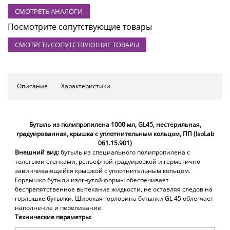
СМОТРЕТЬ АНАЛОГИ
Посмотрите сопутствующие товары
СМОТРЕТЬ СОПУТСТВУЮЩИЕ ТОВАРЫ
Описание
Характеристики
Бутыль из полипропилена 1000 мл, GL45, нестерильная,
градуированная, крышка с уплотнительным кольцом, ПП (IsoLab
061.15.901)
Внешний вид:
бутыль из специального полипропилена с
толстыми стенками, рельефной градуировкой и герметично
завинчивающейся крышкой с уплотнительным кольцом.
Горлышко бутыли изогнутой формы обеспечивает
беспрепятственное вытекание жидкости, не оставляя следов на
горлышке бутылки. Широкая горловина бутылки GL 45 облегчает
наполнение и переливание.
Технические параметры: