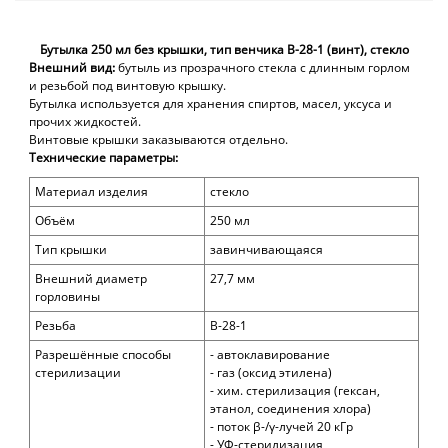
Бутылка 250 мл без крышки, тип венчика В-28-1 (винт), стекло
Внешний вид:
бутыль
из прозрачного стекла с длинным горлом
и резьбой под винтовую крышку.
Бутылка используется для хранения спиртов, масел, уксуса и
прочих жидкостей.
Винтовые крышки заказываются отдельно.
Технические параметры:
Материал изделия
стекло
Объём
250 мл
Тип крышки
завинчивающаяся
Внешний диаметр
27,7 мм
горловины
Резьба
В-28-1
Разрешённые способы
- автоклавирование
стерилизации
- газ (оксид этилена)
- хим. стерилизация (гексан,
этанол, соединения хлора)
- поток β-/γ-лучей 20 кГр
- УФ-стерилизация