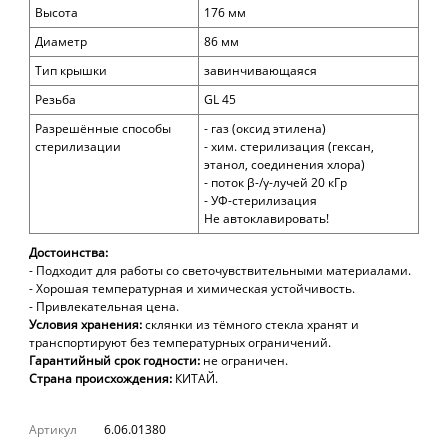
Высота
176 мм
Диаметр
86 мм
Тип крышки
завинчивающаяся
Резьба
GL 45
Разрешённые способы
- газ (оксид этилена)
стерилизации
- хим. стерилизация (гексан,
этанол, соединения хлора)
- поток β-/γ-лучей 20 кГр
- УФ-стерилизация
Не автоклавировать!
Достоинства:
- Подходит для работы со светочувствительными материалами.
- Хорошая
температурная и
химическая устойчивость.
- Привлекательная цена.
Условия хранения:
склянки из тёмного стекла хранят и
транспортируют без температурных ограничений.
Гарантийный срок годности:
не ограничен.
Страна происхождения:
КИТАЙ.
Артикул
6.06.01380