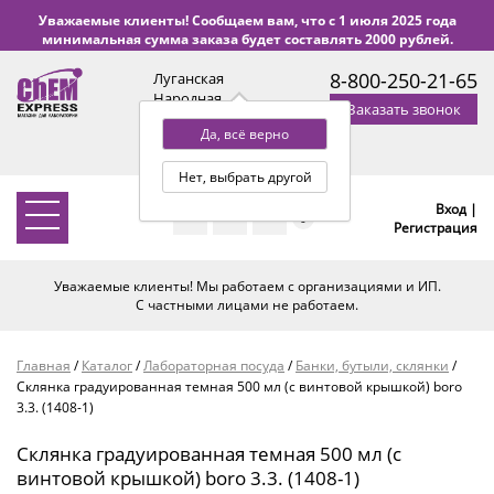
Уважаемые клиенты! Сообщаем вам, что с 1 июля 2025 года
минимальная сумма заказа будет составлять 2000 рублей.
8-800-250-21-65
Луганская
Народная
Заказать звонок
Республика
Да, всё верно
с 9:00 до 18:00 по Уфе
(+2 МСК)
Нет, выбрать другой
Вход |
0
Регистрация
Уважаемые клиенты! Мы работаем с организациями и ИП.
С частными лицами не работаем.
Главная
/
Каталог
/
Лабораторная посуда
/
Банки, бутыли, склянки
/
Склянка градуированная темная 500 мл (с винтовой крышкой) boro
3.3. (1408-1)
Склянка градуированная темная 500 мл (с
винтовой крышкой) boro 3.3. (1408-1)