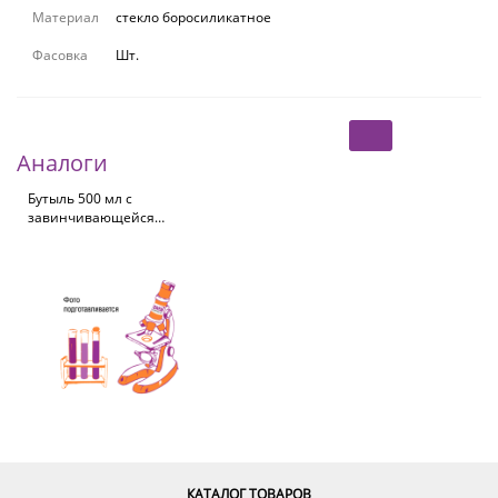
Материал
стекло боросиликатное
Фасовка
Шт.
Аналоги
Бутыль 500 мл с
завинчивающейся
крышкой GL45 и сливным
кольцом, темное стекло,
градуировка (Borosil
КАТАЛОГ ТОВАРОВ