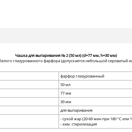
Чашка для выпаривания № 2 (50 мл) (d=77 мм, h=30 мм)
белого
глазурованного фарфора (допускается небольшой сероватый и
фарфор глазурованный
50 мл
77 мм
30 мм
для выпаривания
- сухой жар (
20-60 мин при 180 °С или 1
- хим. стерилизация