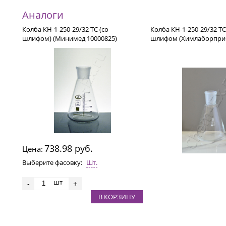
Аналоги
Колба КН-1-250-29/32 ТС (со
Колба КН-1-250-29/32 ТС
шлифом) (Минимед 10000825)
шлифом (Химлаборприб
738.98 руб.
Цена:
Выберите фасовку:
Шт.
шт
-
+
В КОРЗИНУ