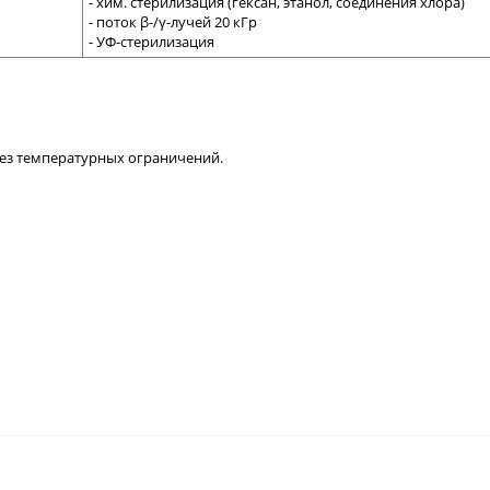
- хим. стерилизация (гексан, этанол, соединения хлора)
- поток β-/γ-лучей 20 кГр
- УФ-стерилизация
без температурных ограничений.