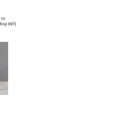
 со
ор 697)