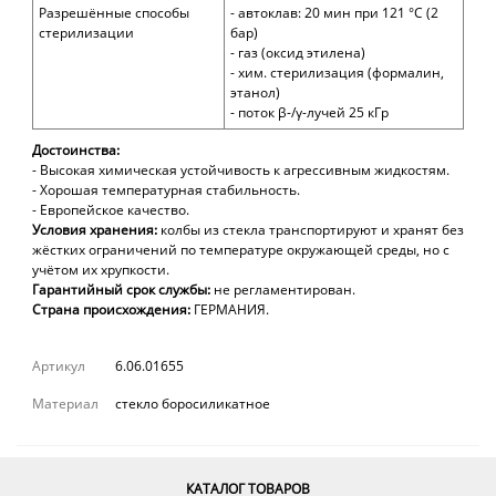
Разрешённые способы
- автоклав: 20 мин при 121 °С (2
стерилизации
бар)
- газ (оксид этилена)
- хим. стерилизация (формалин,
этанол)
- поток β-/γ-лучей 25 кГр
Достоинства:
- Высокая химическая устойчивость к агрессивным жидкостям.
- Хорошая температурная стабильность.
- Европейское качество.
Условия хранения:
колбы из стекла транспортируют и хранят без
жёстких ограничений по температуре окружающей среды, но с
учётом их хрупкости.
Гарантийный срок службы:
не регламентирован
.
Страна происхождения:
ГЕРМАНИЯ.
Артикул
6.06.01655
Материал
стекло боросиликатное
КАТАЛОГ ТОВАРОВ