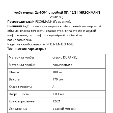
Колба мерная 2а-100-1 с пробкой ПП, 12/21 (HIRSCHMANN
2820180)
Производитель:
HIRSCHMANN (Германия).
Внешний вид:
стеклянная мерная колба с синей маркировкой
объёма, класса точности, стандартов, типа стекла и другой
информации, со шлифом и притёртой пробкой из
полипропилена.
Изделие калибровано по IN, DIN EN ISO 1042.
Технические параметры :
Материал колбы
стекло DURAN®,
Материал пробки
полипропилен
Объём
10
0 мл
Высота
170
мм
Класс точности
А
Погрешность
± 0,1 мл
Конус горловины
1
2/21
Исполнение
с одной меткой