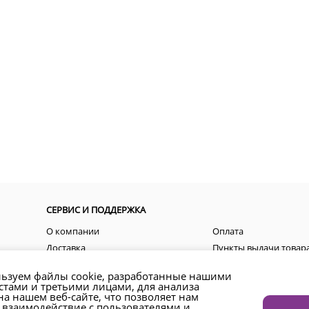
СЕРВИС И ПОДДЕРЖКА
О компании
Оплата
Доставка
Пункты выдачи товар
Пользовательские соглашения
Акции
ьзуем файлы cookie, разработанные нашими
Контакты
Как оформить заказ?
стами и третьими лицами, для анализа
а нашем веб-сайте, что позволяет нам
Возврат товара и денежных средств
Региональные предст
 взаимодействие с пользователями и