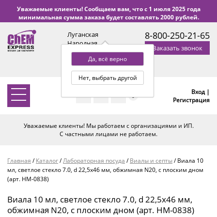
Уважаемые клиенты! Сообщаем вам, что с 1 июля 2025 года
минимальная сумма заказа будет составлять 2000 рублей.
8-800-250-21-65
Луганская
Народная
Заказать звонок
Республика
Да, всё верно
с 9:00 до 18:00 по Уфе
(+2 МСК)
Нет, выбрать другой
Вход |
0
Регистрация
Уважаемые клиенты! Мы работаем с организациями и ИП.
С частными лицами не работаем.
Главная
/
Каталог
/
Лабораторная посуда
/
Виалы и септы
/
Виала 10
мл, светлое стекло 7.0, d 22,5x46 мм, обжимная N20, с плоским дном
(арт. HM-0838)
Виала 10 мл, светлое стекло 7.0, d 22,5x46 мм,
обжимная N20, с плоским дном (арт. HM-0838)