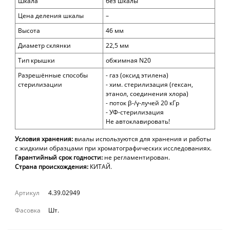
Шкала
без шкалы
Цена деления шкалы
–
Высота
46
мм
Диаметр склянки
22,5
мм
Тип крышки
обжимная
N20
Разрешённые способы
- газ (оксид этилена)
стерилизации
- хим. стерилизация (гексан,
этанол, соединения хлора)
- поток β-/γ-лучей 20 кГр
- УФ-стерилизация
Не автоклавировать!
Условия хранения:
виалы используются для хранения и работы
с жидкими образцами при хроматографических исследованиях.
Гарантийный срок годности:
не регламентирован.
Страна происхождения:
КИТАЙ.
Артикул
4.39.02949
Фасовка
Шт.