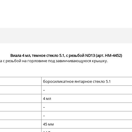
Виала 4 мл, темное стекло 5.1, с резьбой ND13 (арт. HM-4452)
ла с резьбой на горловине под завинчивающуюся крышку.
боросиликатное янтарное стекло 5.1
–
4
мл
–
–
45
мм