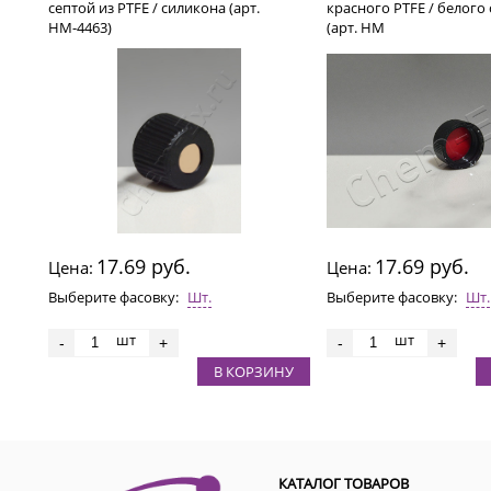
септой из PTFE / силикона (арт.
красного PTFE / белого
HM-4463)
(арт. HM
17.69 руб.
17.69 руб.
Цена:
Цена:
Выберите фасовку:
Шт.
Выберите фасовку:
Шт.
шт
шт
-
+
-
+
В КОРЗИНУ
КАТАЛОГ ТОВАРОВ