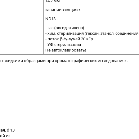
14,7
мм
завинчивающаяся
ND13
- газ (оксид этилена)
- хим. стерилизация (гексан, этанол, соединения
- поток β-/γ-лучей 20 кГр
- УФ-стерилизация
Не автоклавировать!
ы с жидкими образцами при хроматографических исследованиях.
я, d 13
той из