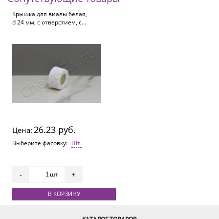
Крышка для виалы белая,
d 24 мм, с отверстием, с
септой из белого PTFE /
бежевого силикона (HM-
0022E
26.23 руб.
Цена:
Выберите фасовку:
Шт.
шт
-
+
В КОРЗИНУ