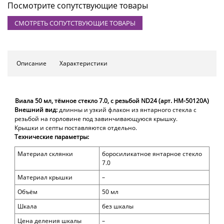
Посмотрите сопутствующие товары
СМОТРЕТЬ СОПУТСТВУЮЩИЕ ТОВАРЫ
Описание
Характеристики
Виала 50 мл,
тёмное
стекло 7.0, с резьбой ND24 (арт. HM-50120
A
)
Внешний вид:
длинны и узкий
флакон из янтарного
стекла с
резьбой на горловине под завинчивающуюся крышку.
Крышки и септы поставляются отдельно.
Технические параметры:
Материал склянки
боросиликатное янтарное стекло
7.0
Материал крышки
–
Объём
50
мл
Шкала
без шкалы
Цена деления шкалы
–