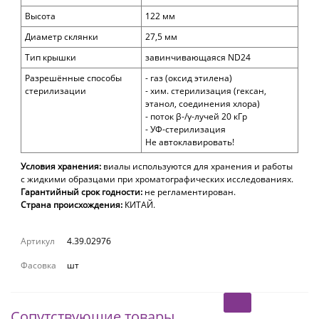
Высота
122
мм
Диаметр склянки
27,5
мм
Тип крышки
завинчивающаяся
ND
24
Разрешённые способы
- газ (оксид этилена)
стерилизации
- хим. стерилизация (гексан,
этанол, соединения хлора)
- поток β-/γ-лучей 20 кГр
- УФ-стерилизация
Не автоклавировать!
Условия хранения:
виалы используются для хранения и работы
с жидкими образцами при хроматографических исследованиях.
Гарантийный срок годности:
не регламентирован.
Страна происхождения:
КИТАЙ.
Артикул
4.39.02976
Фасовка
шт
Сопутствующие товары