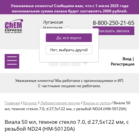
Уважаемые клиенты! Сообщаем вам, что с 1 июля 2025 года
минимальная сумма заказа будет составлять 2000 рублей.
8-800-250-21-65
Луганская
Народная
Заказать звонок
Республика
Да, всё верно
с 9:00 до 18:00 по Уфе
(+2 МСК)
Нет, выбрать другой
Вход |
0
Регистрация
Уважаемые клиенты! Мы работаем с организациями и ИП.
С частными лицами не работаем.
Главная
/
Каталог
/
Лабораторная посуда
/
Виалы и септы
/
Виала 50
мл, темное стекло 7.0, d 27,5х122 мм, с резьбой ND24 (HM-50120A)
Виала 50 мл, темное стекло 7.0, d 27,5х122 мм, с
резьбой ND24 (HM-50120A)