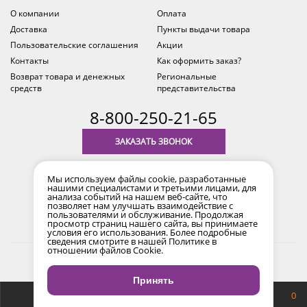
О компании
Оплата
Доставка
Пункты выдачи товара
Пользовательские соглашения
Акции
Контакты
Как оформить заказ?
Возврат товара и денежных
Региональные
средств
представительства
8-800-250-21-65
ЗАКАЗАТЬ ЗВОНОК
с 9.00 до 18.00
Мы используем файлы cookie, разработанные
время по Уфе (MSK+2)
нашими специалистами и третьими лицами, для
анализа событий на нашем веб-сайте, что
позволяет нам улучшать взаимодействие с
пользователями и обслуживание. Продолжая
просмотр страниц нашего сайта, вы принимаете
условия его использования. Более подробные
сведения смотрите в нашей
Политике в
отношении файлов Cookie
.
2017-2026 © Все права защищены. Информация сайта
защищена законом об авторских правах.
Принять
Продвижение сайта
Снайпер
0