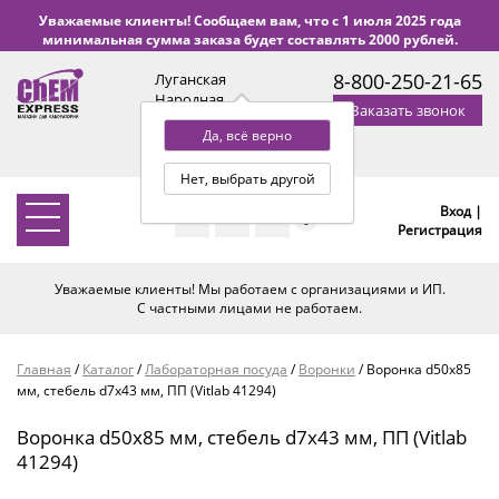
Уважаемые клиенты! Сообщаем вам, что с 1 июля 2025 года
минимальная сумма заказа будет составлять 2000 рублей.
8-800-250-21-65
Луганская
Народная
Заказать звонок
Республика
Да, всё верно
с 9:00 до 18:00 по Уфе
(+2 МСК)
Нет, выбрать другой
Вход |
0
Регистрация
Уважаемые клиенты! Мы работаем с организациями и ИП.
С частными лицами не работаем.
Главная
/
Каталог
/
Лабораторная посуда
/
Воронки
/
Воронка d50х85
мм, стебель d7х43 мм, ПП (Vitlab 41294)
Воронка d50х85 мм, стебель d7х43 мм, ПП (Vitlab
41294)