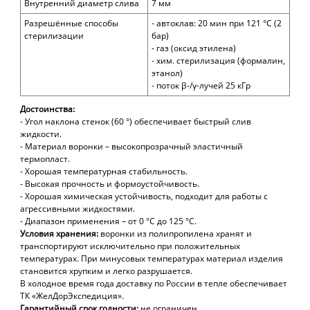
Внутренний диаметр слива
7 мм
Разрешённые способы
- автоклав: 20 мин при 121 °С (2
стерилизации
бар)
- газ (оксид этилена)
- хим. стерилизация (формалин,
этанол)
- поток β-/γ-лучей 25 кГр
Достоинства:
- Угол наклона стенок (60 °) обеспечивает быстрый слив
жидкости.
- Материал воронки – высокопрозрачный эластичный
термопласт.
- Хорошая температурная стабильность.
- Высокая прочность и формоустойчивость.
- Хорошая химическая устойчивость, подходит для работы с
агрессивными жидкостями.
- Диапазон применения – от 0 °С до 125 °С.
Условия хранения:
воронки из полипропилена хранят и
транспортируют исключительно при положительных
температурах. При минусовых температурах материал изделия
становится хрупким и легко разрушается.
В холодное время года доставку по России в тепле обеспечивает
ТК «ЖелДорЭкспедиция».
Гарантийный срок годности:
не ограничен.