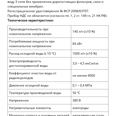
воду 3 типа без применения дорогостоящих фильтров, смол и
специальных мембран.
Регистрационное удостоверение № ФСР 2008/03707.
Прибор
НДС не облагается (согласно пп. 1, 2 ст. 149 гл. 21 НК РФ).
Технические характеристики:
Производительность при
140
л/ч
(±10 %)
номинальном напряжении
Потребляемая мощность при
84 кВт
номинальном напряжении
Расход исходной воды (
t 10 °C)
100
0 л/ч (±10 %)
Электропроводность
3,0 – 4,5 мкСм/см
дистиллированной воды
Коэффициент очистки воды от
не менее 4000
радионуклидов
Давление исходной воды
0,1 – 0,4 МПа
Температура производимой воды
50 °С
Напряжение
380 В
Нагревательные элементы
электроды
Материал корпуса и основных деталей
нержавеющая сталь