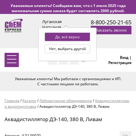
Уважаемые клиенты! Сообщаем вам, что с 1 июля 2025 года
минимальная сумма заказа будет составлять 2000 рублей.
8-800-250-21-65
Луганская
Народная
Заказать звонок
Республика
Да, всё верно
с 9:00 до 18:00 по Уфе
(+2 МСК)
Нет, выбрать другой
Вход |
0
Регистрация
Уважаемые клиенты! Мы работаем с организациями и ИП.
С частными лицами не работаем.
Главная
/
Каталог
/
Лабораторное оборудование
/
Аквадистилляторы
и водоподготовка
/
Аквадистиллятор ДЭ-140, 380 В, Ливам
Аквадистиллятор ДЭ-140, 380 В, Ливам
Артикул:
4.02.00070