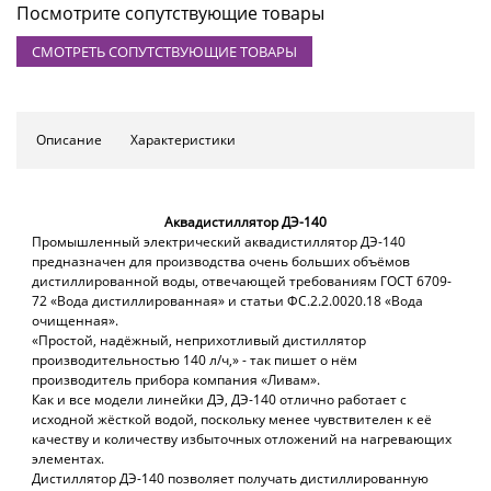
Посмотрите сопутствующие товары
СМОТРЕТЬ СОПУТСТВУЮЩИЕ ТОВАРЫ
Описание
Характеристики
Аквадистиллятор ДЭ-140
Промышленный электрический аквадистиллятор ДЭ-140
предназначен для производства очень больших объёмов
дистиллированной воды, отвечающей требованиям ГОСТ 6709-
72 «Вода дистиллированная» и статьи ФС.2.2.0020.18 «Вода
очищенная».
«Простой, надёжный, неприхотливый дистиллятор
производительностью 140 л/ч,» - так пишет о нём
производитель прибора компания «Ливам».
Как и все модели линейки ДЭ, ДЭ
-
140
отлично работает с
исходной жёсткой водой, поскольку менее чувствителен к её
качеству и количеству избыточных отложений на нагревающих
элементах.
Дистиллятор ДЭ-140 позволяет получать дистиллированную