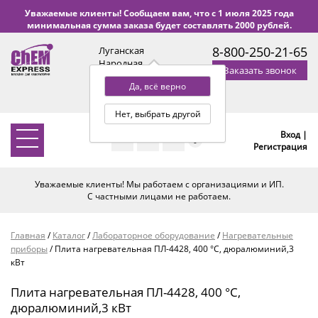
Уважаемые клиенты! Сообщаем вам, что с 1 июля 2025 года
минимальная сумма заказа будет составлять 2000 рублей.
8-800-250-21-65
Луганская
Народная
Заказать звонок
Республика
Да, всё верно
с 9:00 до 18:00 по Уфе
(+2 МСК)
Нет, выбрать другой
Вход |
0
Регистрация
Уважаемые клиенты! Мы работаем с организациями и ИП.
С частными лицами не работаем.
Главная
/
Каталог
/
Лабораторное оборудование
/
Нагревательные
приборы
/
Плита нагревательная ПЛ-4428, 400 °С, дюралюминий,3
кВт
Плита нагревательная ПЛ-4428, 400 °С,
дюралюминий,3 кВт