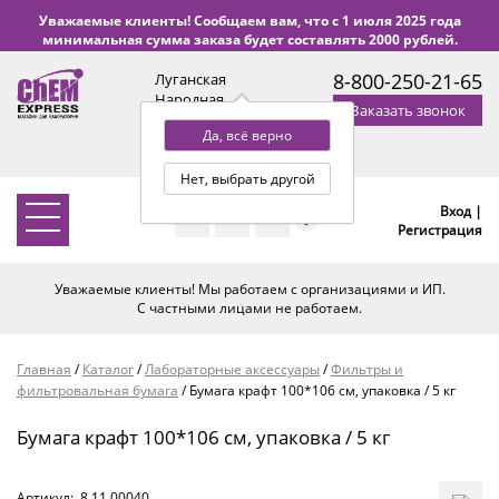
Уважаемые клиенты! Сообщаем вам, что с 1 июля 2025 года
минимальная сумма заказа будет составлять 2000 рублей.
8-800-250-21-65
Луганская
Народная
Заказать звонок
Республика
Да, всё верно
с 9:00 до 18:00 по Уфе
(+2 МСК)
Нет, выбрать другой
Вход |
0
Регистрация
Уважаемые клиенты! Мы работаем с организациями и ИП.
С частными лицами не работаем.
Главная
/
Каталог
/
Лабораторные аксессуары
/
Фильтры и
фильтровальная бумага
/
Бумага крафт 100*106 см, упаковка / 5 кг
Бумага крафт 100*106 см, упаковка / 5 кг
Артикул:
8.11.00040