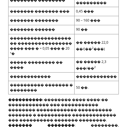
�������� ��������
���������
������� ������� ���
0,45 ���
������� �������
90 – 160 ���
������� ������
90 ��
������������������
�� ����� 22,0
�� ����������������
2
���� ��� � = 0,05 ��� �
20
��/(��
���)
°
�
�� ����� 2,3
����� �������� ��
����
2
���/��
������������
������������
���������� ������� �
50 ��.
��������
����������:
�
������� ���� ����-��
������������ ��� �����������
�������� ������������ ����������
������� � ���������� �������������
��� ���������� ������� ��������.
������� ��������
:
��������,