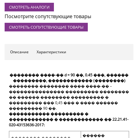
СМОТРЕТЬ АНАЛОГИ
Посмотрите сопутствующие товары
СМОТРЕТЬ СОПУТСТВУЮЩИЕ ТОВАРЫ
Описание
Характеристики
�������� ����-�� d = 90 ��, 0.45 ���, ������
���������, ������������ (��������)
�������� �������� ���� ����-�� –
��������������� ��������� ��������
�� ������ �������� ��������� �
��������� ��� 0,45 ��� � ���� ������
��������� 90 ��.
����������� ��������� �
������������ � ������������ �� 22.21.41-
020-43153636-2017:
������