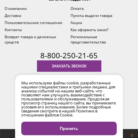
О компании
Оплата
Доставка
Пункты выдачи товара
Пользовательские соглашения
Акции
Контакты
Как оформить заказ?
Возврат товара и денежных
Региональные
средств
представительства
8-800-250-21-65
ЗАКАЗАТЬ ЗВОНОК
с 9.00 до 18.00
Мы используем файлы cookie, разработанные
время по Уфе (MSK+2)
нашими специалистами и третьими лицами, для
анализа событий на нашем веб-сайте, что
позволяет нам улучшать взаимодействие с
пользователями и обслуживание. Продолжая
просмотр страниц нашего сайта, вы принимаете
условия его использования. Более подробные
сведения смотрите в нашей
Политике в
отношении файлов Cookie
.
2017-2026 © Все права защищены. Информация сайта
защищена законом об авторских правах.
Принять
Продвижение сайта
Снайпер
0