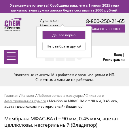
Уважаемые клиенты! Сообщаем вам, что с 1 июля 2025 года
минимальная сумма заказа будет составлять 2000 рублей.
8-800-250-21-65
Луганская
Народная
Заказать звонок
Республика
Да, всё верно
с 9:00 до 18:00 по Уфе
(+2 МСК)
Нет, выбрать другой
Вход |
0
Регистрация
Уважаемые клиенты! Мы работаем с организациями и ИП.
С частными лицами не работаем.
Главная
/
Каталог
/
Лабораторные аксессуары
/
Фильтры и
фильтровальная бумага
/
Мембрана МФАС-ВА d = 90 мм, 0.45 мкм,
ацетат целлюлозы, нестерильный (Владипор)
Мембрана МФАС-ВА d = 90 мм, 0.45 мкм, ацетат
целлюлозы, нестерильный (Владипор)