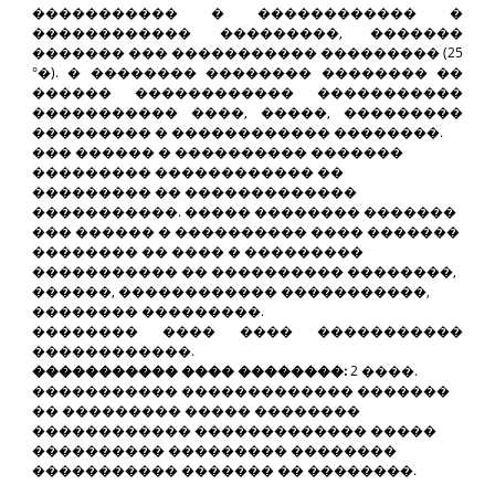
����������� � ������������ �
������������ ���������, �������
������� ��� ����������� ��������� (25
°�). � �������� �������� �������� ��
������ ������������ �����������
����������� ����, �����, ���������
��������� � ������������ ��������.
��� ������ � ���������� �������
��������� ������������ ��
��������� �� �������������
�����������. ����� �������� �������
��� ������ � ���������� ���� �������
�������� �� ���� � ���������
����������� �� ���������� ��������,
������, ������������ �����������,
�������� ���������.
�������� ���� ���� �����������
������������.
����������� ���� ��������:
2 ����.
����������� ������������� �������
�� ��������� ����� ��������
������������ ������������� �����
���������� ��������� ��������
����������� ������� �� ��������.