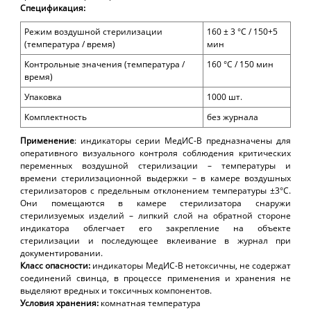
Спецификация:
Режим воздушной стерилизации
160 ± 3 °С / 150+5
(температура / время)
мин
Контрольные значения (температура /
160 °С / 150 мин
время)
Упаковка
1000 шт.
Комплектность
без журнала
Применение
:
индикаторы серии МедИС-В предназначены для
оперативного визуального контроля соблюдения критических
переменных воздушной стерилизации – температуры и
времени стерилизационной выдержки – в камере воздушных
стерилизаторов с предельным отклонением температуры ±3°С.
Они
помещаются в камере стерилизатора снаружи
стерилизуемых изделий – липкий слой на обратной стороне
индикатора облегчает его закрепление на объекте
стерилизации и последующее вклеивание в журнал при
документировании.
Класс опасности:
индикаторы МедИС-В нетоксичны, не содержат
соединений свинца, в процессе применения и хранения не
выделяют вредных и токсичных компонентов.
Условия
хранения:
комнатная температура