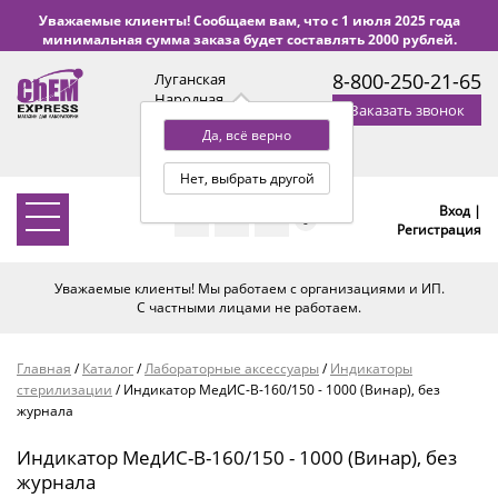
Уважаемые клиенты! Сообщаем вам, что с 1 июля 2025 года
минимальная сумма заказа будет составлять 2000 рублей.
8-800-250-21-65
Луганская
Народная
Заказать звонок
Республика
Да, всё верно
с 9:00 до 18:00 по Уфе
(+2 МСК)
Нет, выбрать другой
Вход |
0
Регистрация
Уважаемые клиенты! Мы работаем с организациями и ИП.
С частными лицами не работаем.
Главная
/
Каталог
/
Лабораторные аксессуары
/
Индикаторы
стерилизации
/
Индикатор МедИС-В-160/150 - 1000 (Винар), без
журнала
Индикатор МедИС-В-160/150 - 1000 (Винар), без
журнала