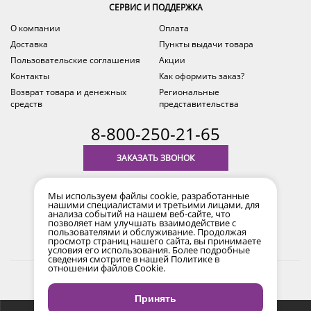
СЕРВИС И ПОДДЕРЖКА
О компании
Оплата
Доставка
Пункты выдачи товара
Пользовательские соглашения
Акции
Контакты
Как оформить заказ?
Возврат товара и денежных
Региональные
средств
представительства
8-800-250-21-65
ЗАКАЗАТЬ ЗВОНОК
с 9.00 до 18.00
Мы используем файлы cookie, разработанные
время по Уфе (MSK+2)
нашими специалистами и третьими лицами, для
анализа событий на нашем веб-сайте, что
позволяет нам улучшать взаимодействие с
пользователями и обслуживание. Продолжая
просмотр страниц нашего сайта, вы принимаете
условия его использования. Более подробные
сведения смотрите в нашей
Политике в
отношении файлов Cookie
.
2017-2026 © Все права защищены. Информация сайта
защищена законом об авторских правах.
Принять
Продвижение сайта
Снайпер