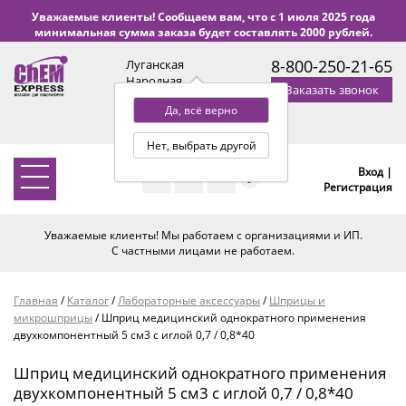
Уважаемые клиенты! Сообщаем вам, что с 1 июля 2025 года
минимальная сумма заказа будет составлять 2000 рублей.
8-800-250-21-65
Луганская
Народная
Заказать звонок
Республика
Да, всё верно
с 9:00 до 18:00 по Уфе
(+2 МСК)
Нет, выбрать другой
Вход |
0
Регистрация
Уважаемые клиенты! Мы работаем с организациями и ИП.
С частными лицами не работаем.
Главная
/
Каталог
/
Лабораторные аксессуары
/
Шприцы и
микрошприцы
/
Шприц медицинский однократного применения
двухкомпонентный 5 см3 с иглой 0,7 / 0,8*40
Шприц медицинский однократного применения
двухкомпонентный 5 см3 с иглой 0,7 / 0,8*40