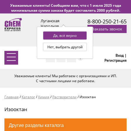
Уважаемые клиенты! Сообщаем вам, что с 1 июля 2025 года
минимальная сумма заказа будет составлять 2000 рублей.
8-800-250-21-65
Луганская
Народная
Заказать звонок
Республика
Да, всё верно
с 9:00 до 18:00 по Уфе
(+2 МСК)
Нет, выбрать другой
Вход |
0
Регистрация
Уважаемые клиенты! Мы работаем с организациями и ИП.
С частными лицами не работаем.
Главная
/
Каталог
/
Химия
/
Растворители
/
Изооктан
Изооктан
Другие разделы каталога