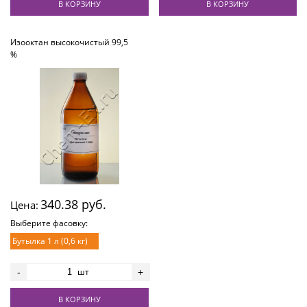
В КОРЗИНУ
В КОРЗИНУ
Изооктан высокочистый 99,5
%
340.38 руб.
Цена:
Выберите фасовку:
Бутылка 1 л (0,6 кг)
шт
-
+
В КОРЗИНУ