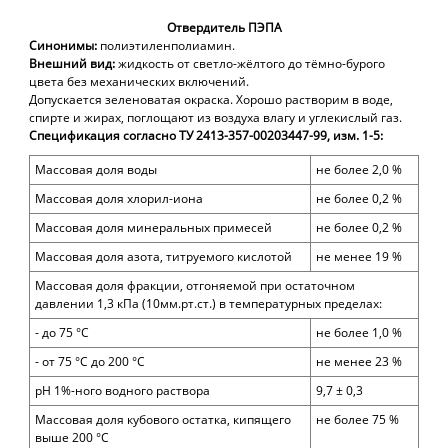
Отвердитель ПЭПА
Синонимы:
полиэтиленполиамин.
Внешний вид:
жидкость от светло-жёлтого до тёмно-бурого
цвета без механических включений.
Допускается зеленоватая окраска. Хорошо растворим в воде,
спирте и жирах, поглощают из воздуха влагу и углекислый газ.
Спецификация согласно
ТУ 2413-357-00203447-99,
изм. 1-5
:
Массовая доля
воды
не более
2,0
%
Массовая доля хлорил-иона
не более
0,
2
%
Массовая доля минеральных примесей
не более 0,2
%
Массовая доля азота, титруемого кислотой
не менее 19 %
Массовая доля
фракции, отгоняемой при остаточном
давлении 1,3 кПа (10мм.рт.ст.) в температурных пределах:
-
до 75 °С
не более
1,0
%
-
от
75 °С до 200 °С
не менее
23
%
pH 1%-ного водного раствора
9,7 ± 0,3
Массовая доля кубового остатка, кипящего
не более 75 %
выше 200 °С