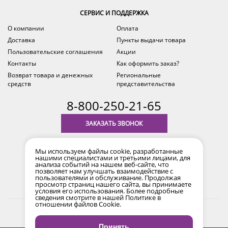
СЕРВИС И ПОДДЕРЖКА
О компании
Оплата
Доставка
Пункты выдачи товара
Пользовательские соглашения
Акции
Контакты
Как оформить заказ?
Возврат товара и денежных
Региональные
средств
представительства
8-800-250-21-65
ЗАКАЗАТЬ ЗВОНОК
с 9.00 до 18.00
Мы используем файлы cookie, разработанные
время по Уфе (MSK+2)
нашими специалистами и третьими лицами, для
анализа событий на нашем веб-сайте, что
позволяет нам улучшать взаимодействие с
пользователями и обслуживание. Продолжая
просмотр страниц нашего сайта, вы принимаете
условия его использования. Более подробные
сведения смотрите в нашей
Политике в
отношении файлов Cookie
.
2017-2026 © Все права защищены. Информация сайта
защищена законом об авторских правах.
Принять