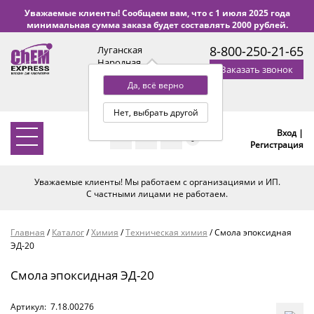
Уважаемые клиенты! Сообщаем вам, что с 1 июля 2025 года
минимальная сумма заказа будет составлять 2000 рублей.
8-800-250-21-65
Луганская
Народная
Заказать звонок
Республика
Да, всё верно
с 9:00 до 18:00 по Уфе
(+2 МСК)
Нет, выбрать другой
Вход |
0
Регистрация
Уважаемые клиенты! Мы работаем с организациями и ИП.
С частными лицами не работаем.
Главная
/
Каталог
/
Химия
/
Техническая химия
/
Смола эпоксидная
ЭД-20
Смола эпоксидная ЭД-20
Артикул:
7.18.00276