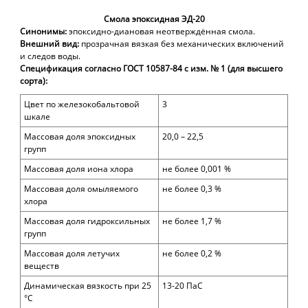
Смола эпоксидная ЭД-20
Синонимы:
эпоксидно-диановая неотверждённая смола.
Внешний
вид:
прозрачная вязкая без механических включений
и следов воды.
Спецификация
согласно ГОСТ 10587-84 с изм. № 1 (для высшего
сорта):
Цвет по железокобальтовой
3
шкале
Массовая доля эпоксидных
20,0 – 22,5
групп
Массовая доля
иона хлора
не более 0,001
%
Массовая доля омыляемого
не более 0,3
%
хлора
Массовая доля
гидроксильных
не более 1,7
%
групп
Массовая доля летучих
не более 0,2
%
веществ
Динамическая вязкость при 25
13-20 ПаС
°С