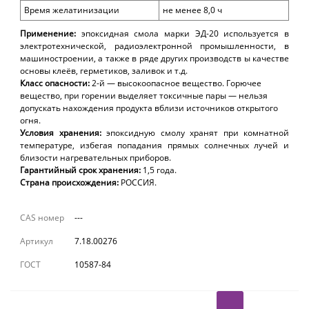
Время желатинизации
не менее 8,0 ч
Применение:
эпоксидная смола марки ЭД-20 используется в
электротехнической, радиоэлектронной промышленности, в
машиностроении, а также в ряде других производств ы качестве
основы клеёв, герметиков, заливок и т.д.
Класс
опасности:
2
-й — высокоопасное вещество. Горючее
вещество, при горении выделяет токсичные пары — нельзя
допускать нахождения продукта вблизи источников открытого
огня.
Условия
хранения:
эпоксидную смолу
хранят при комнатной
температуре, избегая попадания прямых солнечных лучей и
близости нагревательных приборов
.
Гарантийный
срок
хранения:
1,5
года.
Страна происхождения:
РОССИЯ.
CAS номер
---
Артикул
7.18.00276
ГОСТ
10587-84